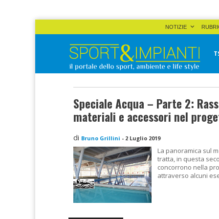
Skip
NOTIZIE
RUBRI
to
content
T
Sport&Impianti
notizie, prodotti, aziende dello sport facility
Speciale Acqua – Parte 2: Ras
materiali e accessori nel proge
di
Bruno Grillini
-
2 Luglio 2019
La panoramica sul mo
tratta, in questa sec
concorrono nella pro
attraverso alcuni ese