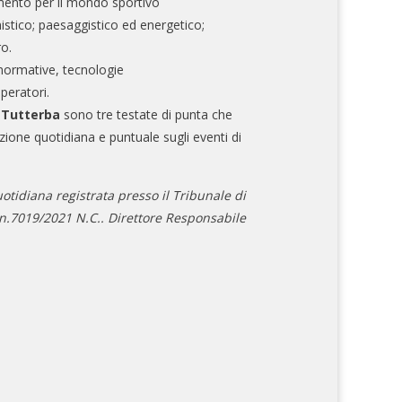
mento per il mondo sportivo
nistico; paesaggistico ed energetico;
ro.
normative, tecnologie
operatori.
e Tutterba
sono tre testate di punta che
zione quotidiana e puntuale sugli eventi di
otidiana registrata presso il Tribunale di
.7019/2021 N.C.. Direttore Responsabile