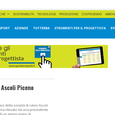
CHE
SOSTENIBILITÀ
TECNOLOGIE
PRODUZIONE
COSTRUENDO
ABBON
SPORT
AZIENDE
TUTTERBA
STRUMENTI PER IL PROGETTISTA
EV
d Ascoli Piceno
vo della società di calcio Ascoli
ena rilevato da una precedente
di un ampio piano di