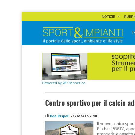
Skip
NOTIZIE
RUBRI
to
content
T
Sport&Impianti
notizie, prodotti, aziende dello sport facility
Powered by WP Bannerize
Centro sportivo per il calcio a
di
Bea Rispoli
-
12 Marzo 2018
Il nuovo centro sporti
Picchio 1898 FC, app
proprietà, è oggetto 