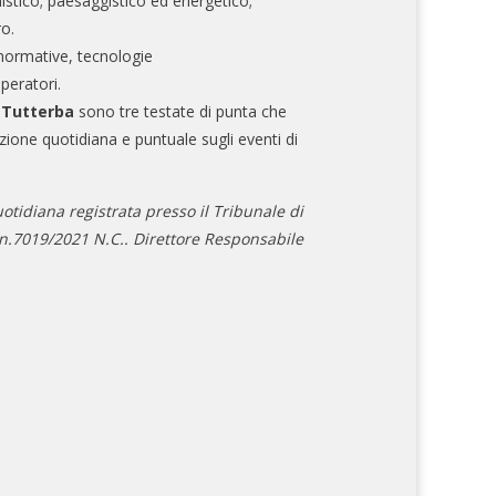
nistico; paesaggistico ed energetico;
ro.
normative, tecnologie
operatori.
e Tutterba
sono tre testate di punta che
zione quotidiana e puntuale sugli eventi di
otidiana registrata presso il Tribunale di
.7019/2021 N.C.. Direttore Responsabile