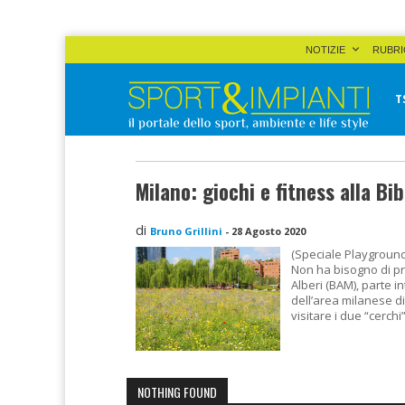
Skip
NOTIZIE
RUBRI
to
content
T
Sport&Impianti
notizie, prodotti, aziende dello sport facility
Milano: giochi e fitness alla Bib
di
Bruno Grillini
-
28 Agosto 2020
(Speciale Playground
Non ha bisogno di pre
Alberi (BAM), parte i
dell’area milanese d
visitare i due “cerchi”
NOTHING FOUND