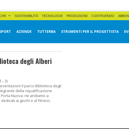
CHE
SOSTENIBILITÀ
TECNOLOGIE
PRODUZIONE
COSTRUENDO
ABBON
SPORT
AZIENDE
TUTTERBA
STRUMENTI PER IL PROGETTISTA
EV
lioteca degli Alberi
 – 3)
sentazioni il parco Biblioteca degli
ntegrante della riqualificazione
i Porta Nuova: ne andiamo a
 dedicati ai giochi e al fitness.