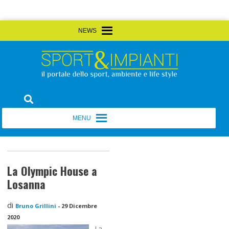
Skip
MENU
MENU
to
content
Sport&Impianti
notizie, prodotti, aziende dello sport facility
MENU
MENU
La Olympic House a
Losanna
di
Bruno Grillini
-
29 Dicembre
2020
La