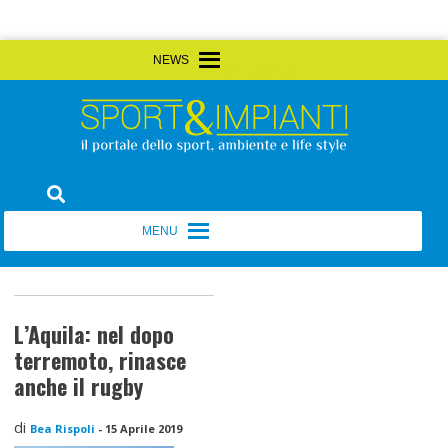
Skip
MENU
MENU
to
content
Sport&Impianti
notizie, prodotti, aziende dello sport facility
MENU
MENU
L’Aquila: nel dopo
terremoto, rinasce
anche il rugby
di
Bea Rispoli
-
15 Aprile 2019