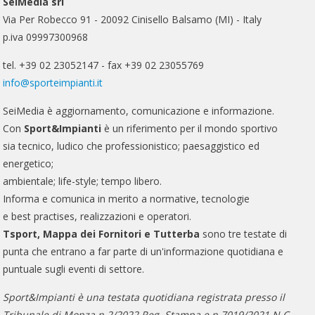
SeiMedia srl
Via Per Robecco 91 - 20092 Cinisello Balsamo (MI) - Italy
p.iva 09997300968
tel. +39 02 23052147 - fax +39 02 23055769
info@sporteimpianti.it
SeiMedia è aggiornamento, comunicazione e informazione.
Con
Sport&Impianti
è un riferimento per il mondo sportivo
sia tecnico, ludico che professionistico; paesaggistico ed
energetico;
ambientale; life-style; tempo libero.
Informa e comunica in merito a normative, tecnologie
e best practises, realizzazioni e operatori.
Tsport, Mappa dei Fornitori e Tutterba
sono tre testate di
punta che entrano a far parte di un'informazione quotidiana e
puntuale sugli eventi di settore.
Sport&Impianti è una testata quotidiana registrata presso il
Tribunale di Monza n.2/2022 Reg. Stampa e n.7019/2021 N.C..