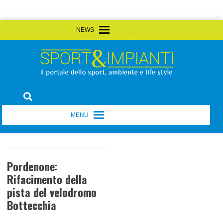
Skip
MENU
MENU
to
content
Sport&Impianti
notizie, prodotti, aziende dello sport facility
MENU
MENU
Pordenone:
Rifacimento della
pista del velodromo
Bottecchia