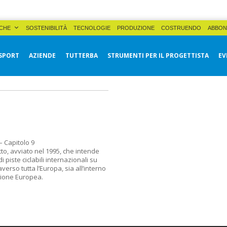
CHE
SOSTENIBILITÀ
TECNOLOGIE
PRODUZIONE
COSTRUENDO
ABBON
SPORT
AZIENDE
TUTTERBA
STRUMENTI PER IL PROGETTISTA
EV
 Capitolo 9
to, avviato nel 1995, che intende
 piste ciclabili internazionali su
verso tutta l’Europa, sia all’interno
Unione Europea.