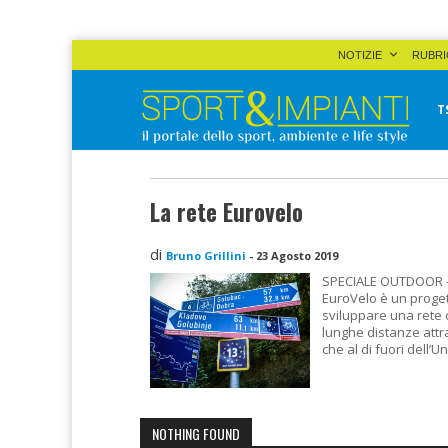
Skip
NOTIZIE
RUBRI
to
content
T
Sport&Impianti
notizie, prodotti, aziende dello sport facility
La rete Eurovelo
di
Bruno Grillini
-
23 Agosto 2019
SPECIALE OUTDOOR –
EuroVelo è un proget
sviluppare una rete di
lunghe distanze attra
che al di fuori dell’
NOTHING FOUND