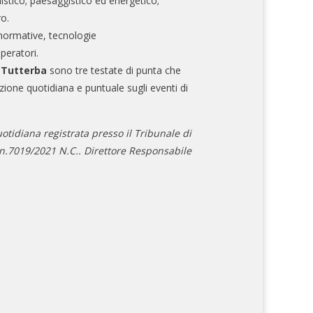
nistico; paesaggistico ed energetico;
ro.
normative, tecnologie
operatori.
e Tutterba
sono tre testate di punta che
zione quotidiana e puntuale sugli eventi di
otidiana registrata presso il Tribunale di
.7019/2021 N.C.. Direttore Responsabile