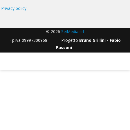
Privacy policy
© 2026
SeiMedia srl
- p.iva 09997300968 Progetto
Bruno Grillini - Fabio
Passoni