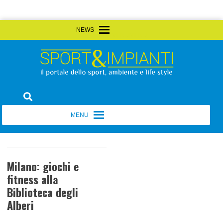
Skip
MENU
MENU
to
content
Sport&Impianti
notizie, prodotti, aziende dello sport facility
MENU
MENU
Milano: giochi e
fitness alla
Biblioteca degli
Alberi