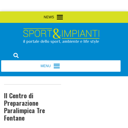
Skip
MENU
MENU
to
content
Sport&Impianti
notizie, prodotti, aziende dello sport facility
MENU
MENU
Il Centro di
Preparazione
Paralimpica Tre
Fontane