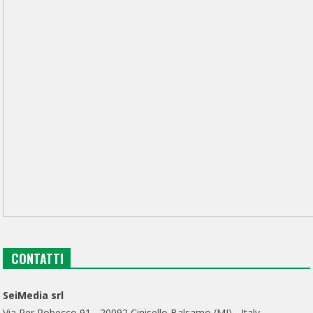
CONTATTI
SeiMedia srl
Via Per Robecco 91 - 20092 Cinisello Balsamo (MI) - Italy