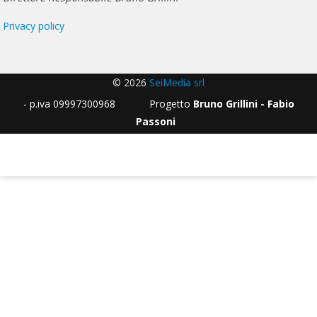
Privacy policy
© 2026
SeiMedia srl
- p.iva 09997300968 Progetto
Bruno Grillini - Fabio
Passoni