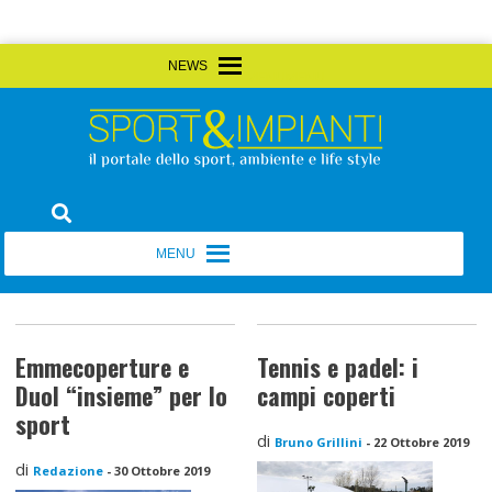
Skip
MENU
MENU
to
content
Sport&Impianti
notizie, prodotti, aziende dello sport facility
MENU
MENU
Emmecoperture e
Tennis e padel: i
Duol “insieme” per lo
campi coperti
sport
di
Bruno Grillini
-
22 Ottobre 2019
di
Redazione
-
30 Ottobre 2019