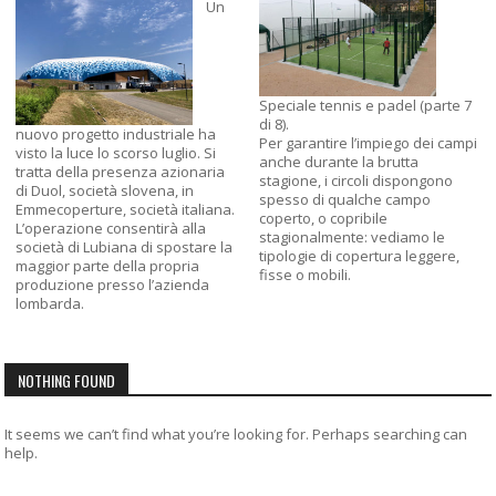
Un
Speciale tennis e padel (parte 7
di 8).
nuovo progetto industriale ha
Per garantire l’impiego dei campi
visto la luce lo scorso luglio. Si
anche durante la brutta
tratta della presenza azionaria
stagione, i circoli dispongono
di Duol, società slovena, in
spesso di qualche campo
Emmecoperture, società italiana.
coperto, o copribile
L’operazione consentirà alla
stagionalmente: vediamo le
società di Lubiana di spostare la
tipologie di copertura leggere,
maggior parte della propria
fisse o mobili.
produzione presso l’azienda
lombarda.
NOTHING FOUND
It seems we can’t find what you’re looking for. Perhaps searching can
help.