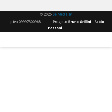
© 2026
SeiMedia srl
- p.iva 09997300968 Progetto
Bruno Grillini - Fabio
Passoni