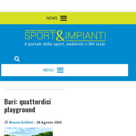
Skip
MENU
MENU
to
content
Sport&Impianti
notizie, prodotti, aziende dello sport facility
MENU
MENU
Bari: quattordici
playground
di
Bruno Grillini
-
28 Agosto 2020