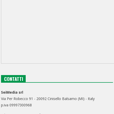
CONTATTI
SeiMedia srl
Via Per Robecco 91 - 20092 Cinisello Balsamo (MI) - Italy
p.iva 09997300968