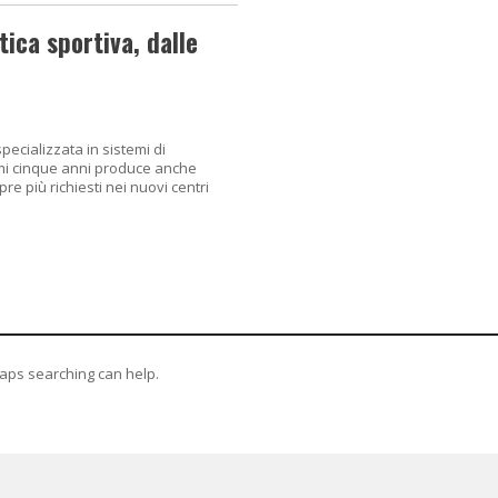
tica sportiva, dalle
ecializzata in sistemi di
timi cinque anni produce anche
e più richiesti nei nuovi centri
haps searching can help.