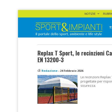
Skip
NOTIZIE
RUBRI
to
content
T
Sport&Impianti
notizie, prodotti, aziende dello sport facility
Replax T Sport, le recinzioni C
EN 13200-3
di
Redazione
-
24 Febbraio 2026
Le recinzioni Replax
progettate per rispon
sicurezza.