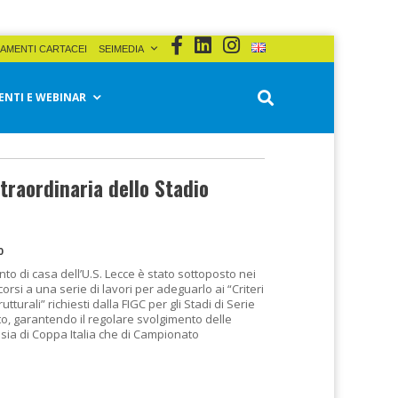
AMENTI CARTACEI
SEIMEDIA
ENTI E WEBINAR
traordinaria dello Stadio
0
nto di casa dell’U.S. Lecce è stato sottoposto nei
orsi a una serie di lavori per adeguarlo ai “Criteri
rutturali” richiesti dalla FIGC per gli Stadi di Serie
utto, garantendo il regolare svolgimento delle
 sia di Coppa Italia che di Campionato