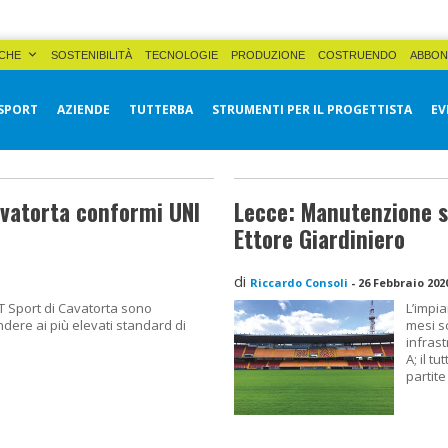
CHE
SOSTENIBILITÀ
TECNOLOGIE
PRODUZIONE
COSTRUENDO
ABBON
SPORT
AZIENDE
TUTTERBA
STRUMENTI PER IL PROGETTISTA
EV
avatorta conformi UNI
Lecce: Manutenzione s
Ettore Giardiniero
di
Riccardo Consoli
-
26 Febbraio 202
 T Sport di Cavatorta sono
L’impia
dere ai più elevati standard di
mesi sc
infrast
A; il t
partite