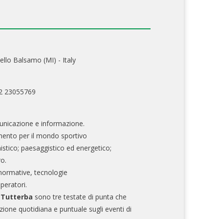
ello Balsamo (MI) - Italy
02 23055769
nicazione e informazione.
mento per il mondo sportivo
nistico; paesaggistico ed energetico;
ro.
normative, tecnologie
operatori.
e Tutterba
sono tre testate di punta che
zione quotidiana e puntuale sugli eventi di