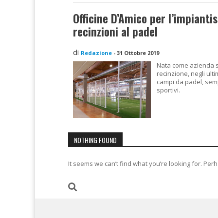
Officine D’Amico per l’impiantis
recinzioni al padel
di
Redazione
-
31 Ottobre 2019
Nata come azienda sp
recinzione, negli ul
campi da padel, sempr
sportivi.
NOTHING FOUND
It seems we can’t find what you’re looking for. Per