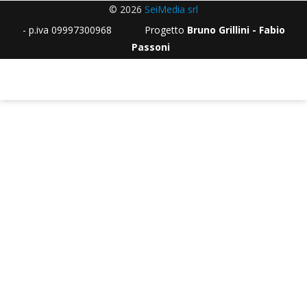
© 2026
SeiMedia srl
- p.iva 09997300968 Progetto
Bruno Grillini - Fabio
Passoni