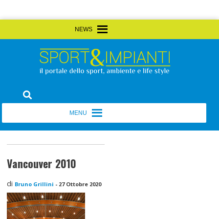
Skip
MENU
MENU
to
content
Sport&Impianti
notizie, prodotti, aziende dello sport facility
MENU
MENU
Vancouver 2010
di
Bruno Grillini
-
27 Ottobre 2020