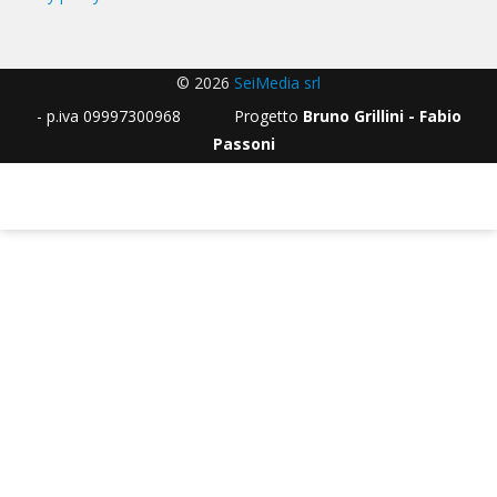
© 2026
SeiMedia srl
- p.iva 09997300968 Progetto
Bruno Grillini - Fabio
Passoni