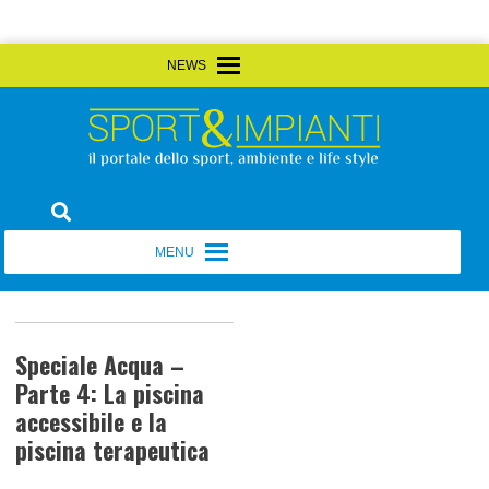
Skip
MENU
MENU
to
content
Sport&Impianti
notizie, prodotti, aziende dello sport facility
MENU
MENU
Speciale Acqua –
Parte 4: La piscina
accessibile e la
piscina terapeutica