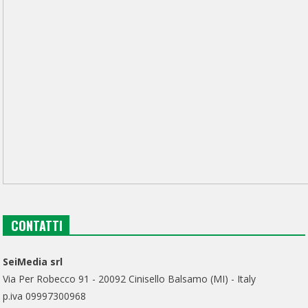
CONTATTI
SeiMedia srl
Via Per Robecco 91 - 20092 Cinisello Balsamo (MI) - Italy
p.iva 09997300968