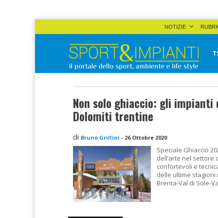
Skip
NOTIZIE
RUBRI
to
content
T
Sport&Impianti
notizie, prodotti, aziende dello sport facility
Non solo ghiaccio: gli impianti d
Dolomiti trentine
di
Bruno Grillini
-
26 Ottobre 2020
Speciale Ghiaccio 20
dell’arte nel settore 
confortevoli e tecni
delle ultime stagioni
Brenta-Val di Sole-V