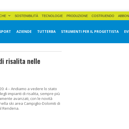
CHE
SOSTENIBILITÀ
TECNOLOGIE
PRODUZIONE
COSTRUENDO
ABBON
SPORT
AZIENDE
TUTTERBA
STRUMENTI PER IL PROGETTISTA
EV
i risalita nelle
20: 4 – Andiamo a vedere lo stato
degli impianti di risalita, sempre più
camente avanzati, con le novità
 nella ski area Campiglio-Dolomiti di
al Rendena.