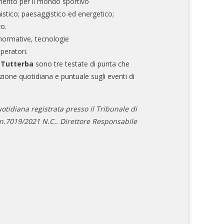
mento per il mondo sportivo
nistico; paesaggistico ed energetico;
ro.
normative, tecnologie
operatori.
e Tutterba
sono tre testate di punta che
zione quotidiana e puntuale sugli eventi di
otidiana registrata presso il Tribunale di
.7019/2021 N.C.. Direttore Responsabile