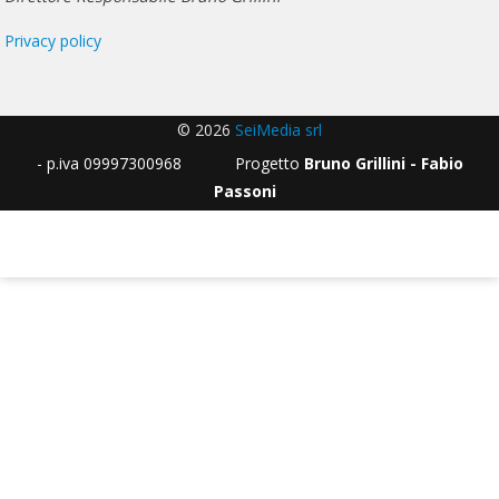
Privacy policy
© 2026
SeiMedia srl
- p.iva 09997300968 Progetto
Bruno Grillini - Fabio
Passoni