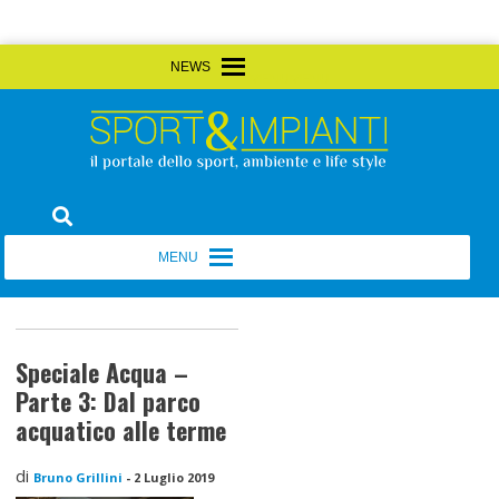
Skip
MENU
MENU
to
content
Sport&Impianti
notizie, prodotti, aziende dello sport facility
MENU
MENU
Speciale Acqua –
Parte 3: Dal parco
acquatico alle terme
di
Bruno Grillini
-
2 Luglio 2019