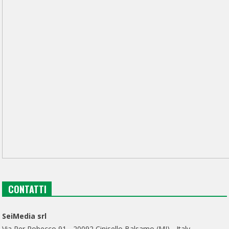
CONTATTI
SeiMedia srl
Via Per Robecco 91 - 20092 Cinisello Balsamo (MI) - Italy