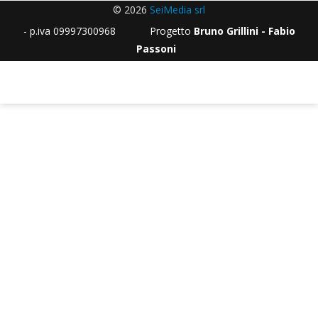
© 2026
SeiMedia srl
- p.iva 09997300968 Progetto
Bruno Grillini - Fabio
Passoni