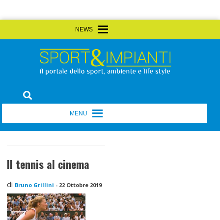
Skip
MENU
MENU
to
content
Sport&Impianti
notizie, prodotti, aziende dello sport facility
MENU
MENU
Il tennis al cinema
di
Bruno Grillini
-
22 Ottobre 2019