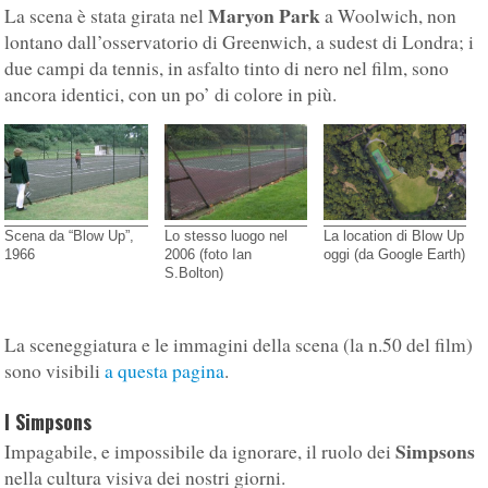
Maryon Park
La scena è stata girata nel
a Woolwich, non
lontano dall’osservatorio di Greenwich, a sudest di Londra; i
due campi da tennis, in asfalto tinto di nero nel film, sono
ancora identici, con un po’ di colore in più.
Scena da “Blow Up”,
Lo stesso luogo nel
La location di Blow Up
1966
2006 (foto Ian
oggi (da Google Earth)
S.Bolton)
La sceneggiatura e le immagini della scena (la n.50 del film)
sono visibili
a questa pagina
.
I Simpsons
Simpsons
Impagabile, e impossibile da ignorare, il ruolo dei
nella cultura visiva dei nostri giorni.