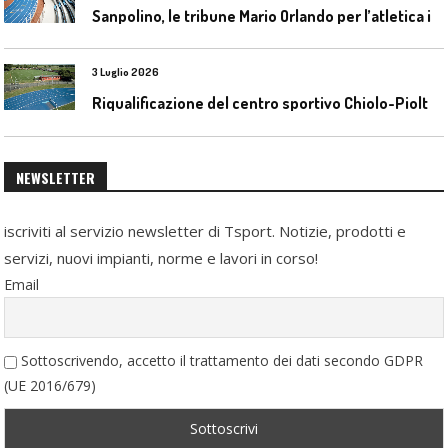
S
anpolino, le tribune Mario Orlando per l’atletica indoor
3 Luglio 2026
R
iqualificazione del centro sportivo Chiolo-Pioltelli a Monza
NEWSLETTER
iscriviti al servizio newsletter di Tsport. Notizie, prodotti e
servizi, nuovi impianti, norme e lavori in corso!
Email
Sottoscrivendo, accetto il trattamento dei dati secondo GDPR
(UE 2016/679)