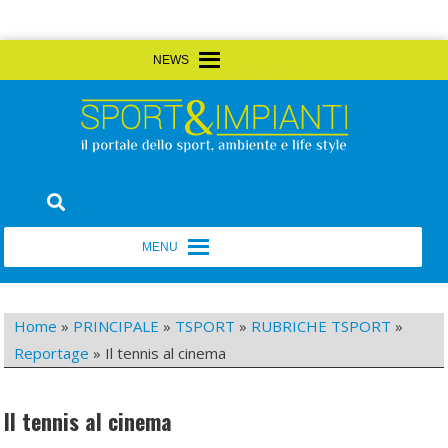
Skip
MENU
MENU
to
content
Sport&Impianti
notizie, prodotti, aziende dello sport facility
MENU
MENU
Home
»
PRINCIPALE
»
TSPORT
»
RUBRICHE TSPORT
»
Reportage
»
Il tennis al cinema
Il tennis al cinema