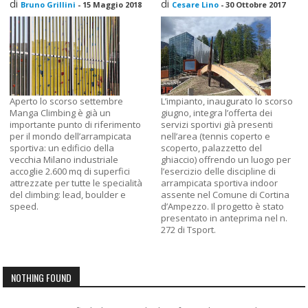
di
di
Bruno Grillini
-
15 Maggio 2018
Cesare Lino
-
30 Ottobre 2017
Aperto lo scorso settembre
L’impianto, inaugurato lo scorso
Manga Climbing è già un
giugno, integra l’offerta dei
importante punto di riferimento
servizi sportivi già presenti
per il mondo dell’arrampicata
nell’area (tennis coperto e
sportiva: un edificio della
scoperto, palazzetto del
vecchia Milano industriale
ghiaccio) offrendo un luogo per
accoglie 2.600 mq di superfici
l’esercizio delle discipline di
attrezzate per tutte le specialità
arrampicata sportiva indoor
del climbing: lead, boulder e
assente nel Comune di Cortina
speed.
d’Ampezzo. Il progetto è stato
presentato in anteprima nel n.
272 di Tsport.
NOTHING FOUND