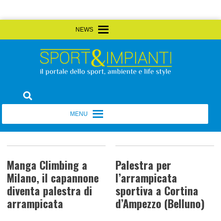
Skip
MENU
MENU
to
content
Sport&Impianti
notizie, prodotti, aziende dello sport facility
MENU
MENU
Manga Climbing a
Palestra per
Milano, il capannone
l’arrampicata
diventa palestra di
sportiva a Cortina
arrampicata
d’Ampezzo (Belluno)