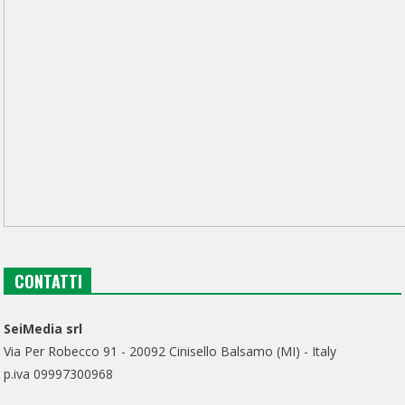
CONTATTI
SeiMedia srl
Via Per Robecco 91 - 20092 Cinisello Balsamo (MI) - Italy
p.iva 09997300968