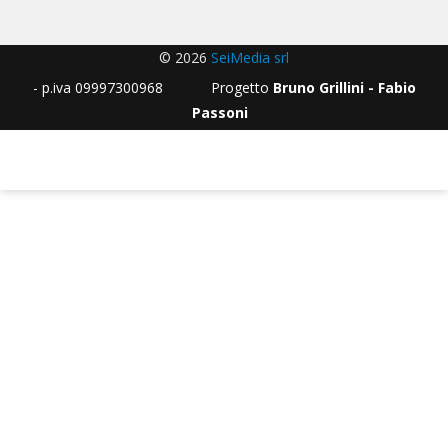
© 2026
SeiMedia srl
- p.iva 09997300968 Progetto
Bruno Grillini - Fabio
Passoni