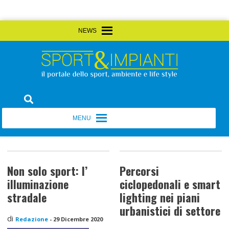
Skip
MENU
MENU
to
content
Sport&Impianti
notizie, prodotti, aziende dello sport facility
MENU
MENU
Non solo sport: l’
Percorsi
illuminazione
ciclopedonali e smart
stradale
lighting nei piani
urbanistici di settore
di
Redazione
-
29 Dicembre 2020