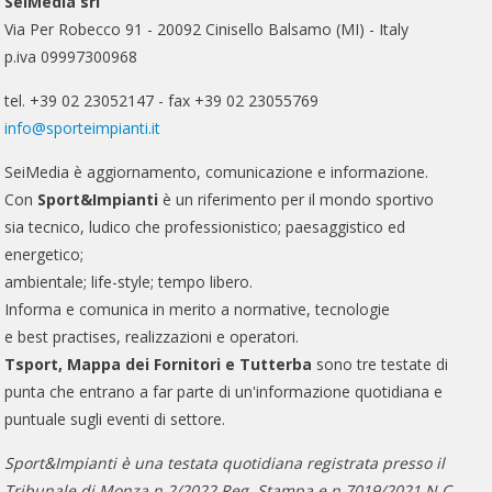
SeiMedia srl
Via Per Robecco 91 - 20092 Cinisello Balsamo (MI) - Italy
p.iva 09997300968
tel. +39 02 23052147 - fax +39 02 23055769
info@sporteimpianti.it
SeiMedia è aggiornamento, comunicazione e informazione.
Con
Sport&Impianti
è un riferimento per il mondo sportivo
sia tecnico, ludico che professionistico; paesaggistico ed
energetico;
ambientale; life-style; tempo libero.
Informa e comunica in merito a normative, tecnologie
e best practises, realizzazioni e operatori.
Tsport, Mappa dei Fornitori e Tutterba
sono tre testate di
punta che entrano a far parte di un'informazione quotidiana e
puntuale sugli eventi di settore.
Sport&Impianti è una testata quotidiana registrata presso il
Tribunale di Monza n.2/2022 Reg. Stampa e n.7019/2021 N.C..