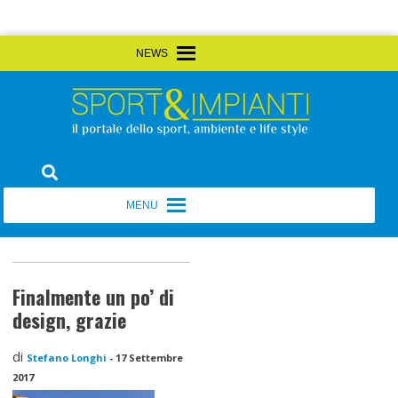
Skip
MENU
MENU
to
content
Sport&Impianti
notizie, prodotti, aziende dello sport facility
MENU
MENU
Finalmente un po’ di
design, grazie
di
Stefano Longhi
-
17 Settembre
2017