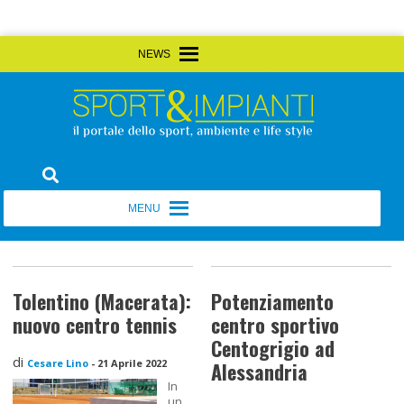
Skip
MENU
MENU
to
content
Sport&Impianti
notizie, prodotti, aziende dello sport facility
MENU
MENU
Tolentino (Macerata):
Potenziamento
nuovo centro tennis
centro sportivo
Centogrigio ad
di
Cesare Lino
-
21 Aprile 2022
Alessandria
In
un