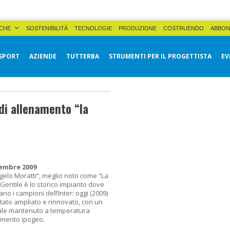
CHE
SOSTENIBILITÀ
TECNOLOGIE
PRODUZIONE
COSTRUENDO
ABBON
SPORT
AZIENDE
TUTTERBA
STRUMENTI PER IL PROGETTISTA
EV
di allenamento “la
cembre 2009
ngelo Moratti”, meglio noto come “La
Gentile è lo storico impianto dove
nano i campioni dell’Inter: oggi (2009)
stato ampliato e rinnovato, con un
ale mantenuto a temperatura
amento ipogeo.