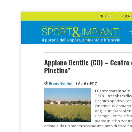
Skip
NOTIZIE
RUBRI
to
content
T
Sport&Impianti
notizie, prodotti, aziende dello sport facility
Appiano Gentile (CO) – Centro 
Pinetina”
di
Bruno Grillini
-
8 Aprile 2017
FC Internazionale
TE13 – ottobre/di
Il centro sportivo “A
Pinetina” di Appiano 
dagli anni ’60 si alle
il campo Centrale è 
manto in erba natur
ottimale da un modernissimo impianto di riscald