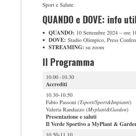
Sport e Salute
QUANDO e DOVE: info util
QUANDO:
10 Settembre 2024 – ore 1
DOVE:
Stadio Olimpico, Press Confer
STREAMING:
su zoom
Il Programma
10.00 -10.30
Accrediti
10.30-10.50
Fabio Passoni
(Tsport/Sport&Impianti
)
Valeria Randazzo (
Myplant&Garden
)
Presentazione e saluti
Il Verde Sportivo a MyPlant & Garde
10.50-11.10