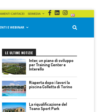
AMENTI CARTACEI
SEIMEDIA
ENTI E WEBINAR
LE ULTIME NOTIZIE
Inter, un piano di sviluppo
per Training Center e
Interello
Riaperta dopo i lavori la
piscina Colletta di Torino
La riqualificazione del
Toano Sport Park