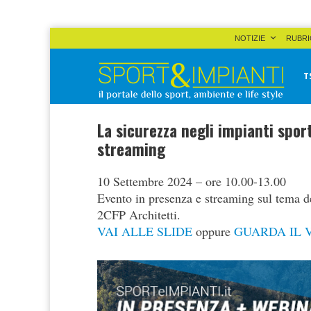
Skip
NOTIZIE
RUBRI
to
content
T
Sport&Impianti
notizie, prodotti, aziende dello sport facility
La sicurezza negli impianti sport
streaming
10 Settembre 2024 – ore 10.00-13.00
Evento in presenza e streaming sul tema de
2CFP Architetti.
VAI ALLE SLIDE
oppure
GUARDA IL 