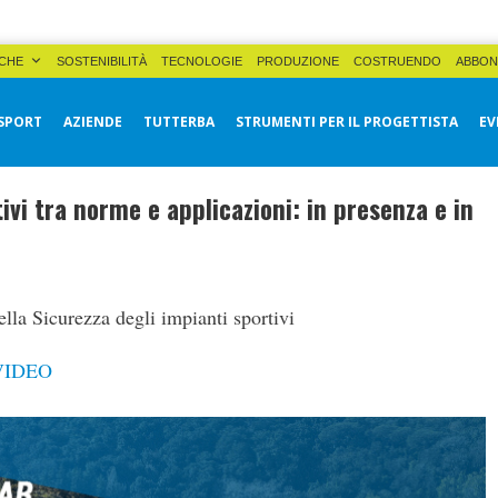
CHE
SOSTENIBILITÀ
TECNOLOGIE
PRODUZIONE
COSTRUENDO
ABBON
SPORT
AZIENDE
TUTTERBA
STRUMENTI PER IL PROGETTISTA
EV
ivi tra norme e applicazioni: in presenza e in
lla Sicurezza degli impianti sportivi
VIDEO