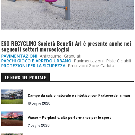
ESO RECYCLING Società Benefit Arl è presente anche nei
seguenti settori merceologici
PAVIMENTAZIONI:
Antitrauma
,
Granulati
PARCHI GIOCO E ARREDO URBANO:
Pavimentazioni
,
Piste Ciclabili
PROTEZIONI PER LA SICUREZZA:
Protezioni Zone Caduta
LE NEWS DEL PORTALE
C
ampo da calcio naturale o sintetico: con Pratoverde la manutenzione fa la differenza
10 Luglio 2026
Viacor – Porplastic, alta performance per lo sport
7 Luglio 2026