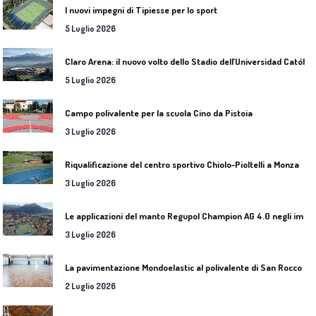
I nuovi impegni di Tipiesse per lo sport
5 Luglio 2026
C
laro Arena: il nuovo volto dello Stadio dell’Universidad Católica
5 Luglio 2026
Campo polivalente per la scuola Cino da Pistoia
3 Luglio 2026
Riqualificazione del centro sportivo Chiolo-Pioltelli a Monza
3 Luglio 2026
L
e applicazioni del manto Regupol Champion AG 4.0 negli impianti di atletica leggera
3 Luglio 2026
L
a pavimentazione Mondoelastic al polivalente di San Rocco Castagnaretta
2 Luglio 2026