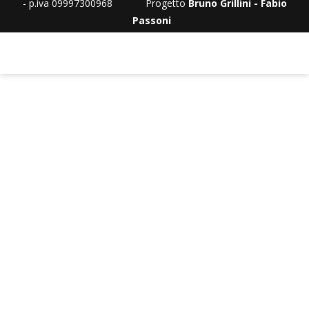
- p.iva 09997300968 Progetto
Bruno Grillini - Fabio
Passoni