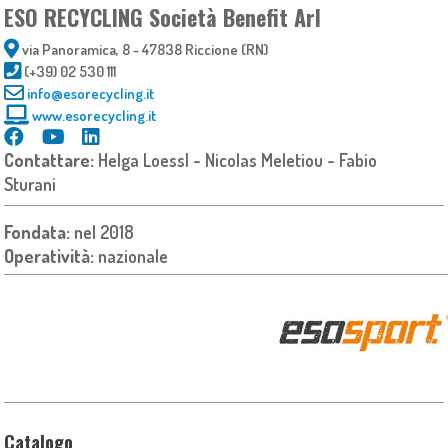
ESO RECYCLING Società Benefit Arl
via Panoramica, 8 - 47838 Riccione (RN)
(+39) 02 530 111
info@esorecycling.it
www.esorecycling.it
Contattare:
Helga Loessl - Nicolas Meletiou - Fabio
Sturani
Fondata:
nel 2018
Operatività:
nazionale
Catalogo