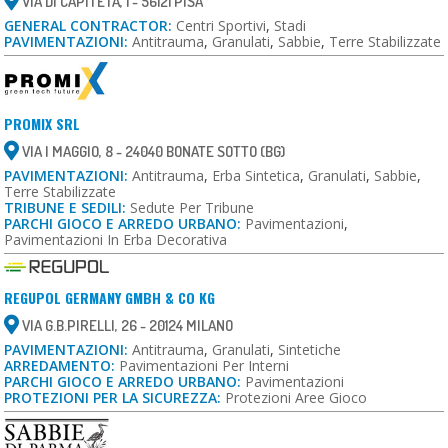
VIA DI CAPITETA, 1 - 56121 PISA
GENERAL CONTRACTOR:
Centri Sportivi
,
Stadi
PAVIMENTAZIONI:
Antitrauma
,
Granulati
,
Sabbie
,
Terre Stabilizzate
PROMIX SRL
VIA I MAGGIO, 8 - 24040 BONATE SOTTO (BG)
PAVIMENTAZIONI:
Antitrauma
,
Erba Sintetica
,
Granulati
,
Sabbie
,
Terre Stabilizzate
TRIBUNE E SEDILI:
Sedute Per Tribune
PARCHI GIOCO E ARREDO URBANO:
Pavimentazioni
,
Pavimentazioni In Erba Decorativa
REGUPOL GERMANY GMBH & CO KG
VIA G.B.PIRELLI, 26 - 20124 MILANO
PAVIMENTAZIONI:
Antitrauma
,
Granulati
,
Sintetiche
ARREDAMENTO:
Pavimentazioni Per Interni
PARCHI GIOCO E ARREDO URBANO:
Pavimentazioni
PROTEZIONI PER LA SICUREZZA:
Protezioni Aree Gioco