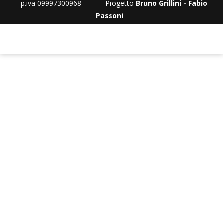
- p.iva 09997300968 Progetto
Bruno Grillini - Fabio
Passoni