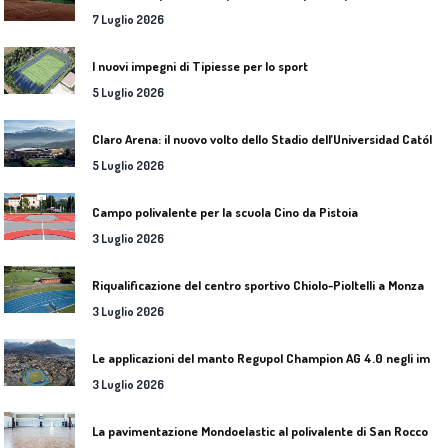
7 Luglio 2026
I nuovi impegni di Tipiesse per lo sport
5 Luglio 2026
C
laro Arena: il nuovo volto dello Stadio dell’Universidad Católica
5 Luglio 2026
Campo polivalente per la scuola Cino da Pistoia
3 Luglio 2026
Riqualificazione del centro sportivo Chiolo-Pioltelli a Monza
3 Luglio 2026
L
e applicazioni del manto Regupol Champion AG 4.0 negli impianti di atletica leggera
3 Luglio 2026
L
a pavimentazione Mondoelastic al polivalente di San Rocco Castagnaretta