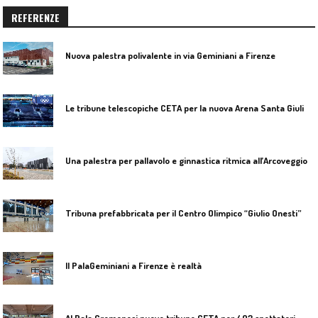
REFERENZE
Nuova palestra polivalente in via Geminiani a Firenze
L
e tribune telescopiche CETA per la nuova Arena Santa Giulia di Milano
U
na palestra per pallavolo e ginnastica ritmica all’Arcoveggio di Bologna
Tribuna prefabbricata per il Centro Olimpico “Giulio Onesti”
Il PalaGeminiani a Firenze è realtà
Al Pala Cremonesi nuove tribune CETA per 403 spettatori