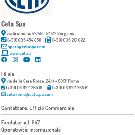
Ceta Spa
via Grumello, 47/49 - 24127 Bergamo
(+39) 035 454 8511
(+39) 035 261 622
sport@cetaspa.com
www.ceta.it
Filiale
via delle Case Rosse, 24/a - 00131 Roma
(+39) 06 972 765 16
(+39) 06 972 765 61
ceta.roma@cetaspa.com
Contattare:
Ufficio Commerciale
Fondata:
nel 1947
Operatività:
internazionale