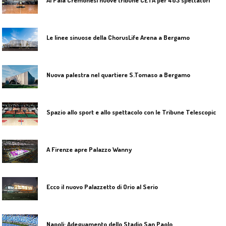
Le linee sinuose della ChorusLife Arena a Bergamo
Nuova palestra nel quartiere S.Tomaso a Bergamo
S
pazio allo sport e allo spettacolo con le Tribune Telescopiche e Prefabbricate di CETA
A Firenze apre Palazzo Wanny
Ecco il nuovo Palazzetto di Orio al Serio
Napoli: Adeguamento dello Stadio San Paolo