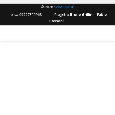
© 2026
SeiMedia srl
- p.iva 09997300968 Progetto
Bruno Grillini - Fabio
Passoni