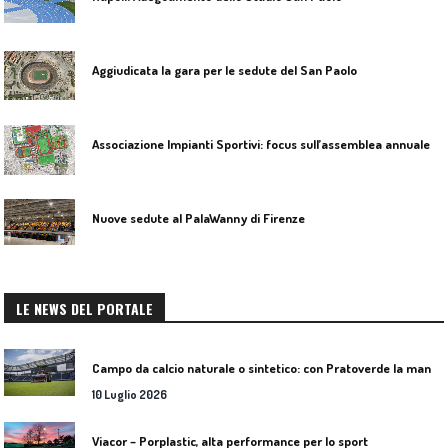
Aggiudicata la gara per le sedute del San Paolo
Associazione Impianti Sportivi: focus sull’assemblea annuale
Nuove sedute al PalaWanny di Firenze
LE NEWS DEL PORTALE
C
ampo da calcio naturale o sintetico: con Pratoverde la manutenzione fa la differenza
10 Luglio 2026
Viacor – Porplastic, alta performance per lo sport