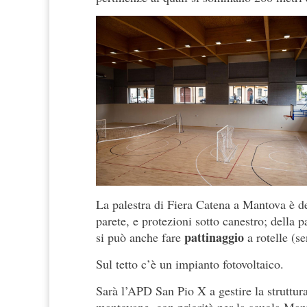
La palestra di Fiera Catena a Mantova è de
parete, e protezioni sotto canestro; della p
pattinaggio
si può anche fare
a rotelle (s
Sul tetto c’è un impianto fotovoltaico.
Sarà l’APD San Pio X a gestire la struttura 
mantovane, con priorità per la scuola Man