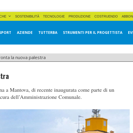
CHE
SOSTENIBILITÀ
TECNOLOGIE
PRODUZIONE
COSTRUENDO
ABBON
SPORT
AZIENDE
TUTTERBA
STRUMENTI PER IL PROGETTISTA
EV
onta la nuova palestra
stra
na a Mantova, di recente inaugurata come parte di un
a cura dell’Amministrazione Comunale.