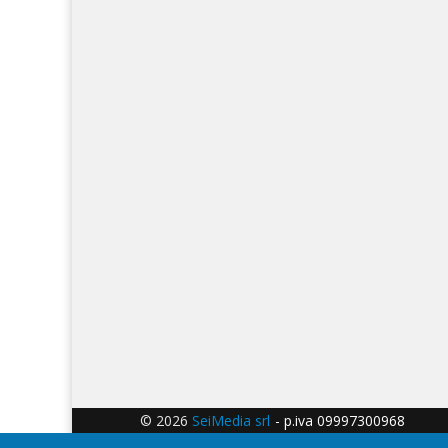
© 2026
SeiMedia srl
- p.iva 09997300968 