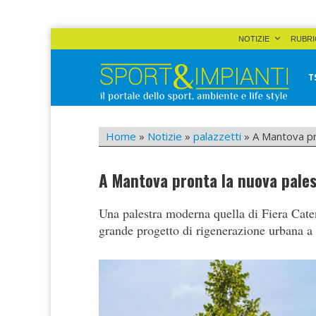
Skip
NOTIZIE
RUBRI
to
content
T
Sport&Impianti
notizie, prodotti, aziende dello sport facility
Home
»
Notizie
»
palazzetti
»
A Mantova pr
A Mantova pronta la nuova pale
Una palestra moderna quella di Fiera Cate
grande progetto di rigenerazione urbana 