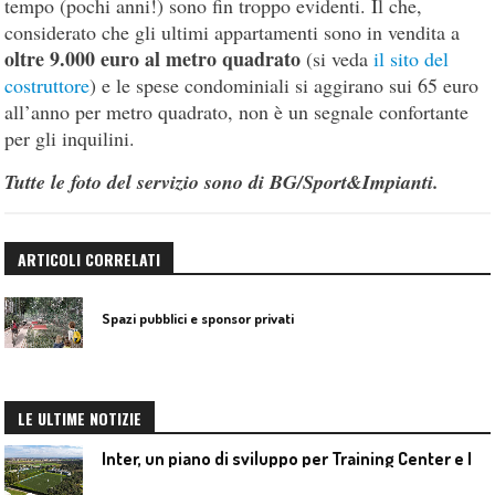
tempo (pochi anni!) sono fin troppo evidenti. Il che,
considerato che gli ultimi appartamenti sono in vendita a
oltre 9.000 euro al metro quadrato
(si veda
il sito del
costruttore
) e le spese condominiali si aggirano sui 65 euro
all’anno per metro quadrato, non è un segnale confortante
per gli inquilini.
Tutte le foto del servizio sono di BG/Sport&Impianti.
ARTICOLI CORRELATI
Spazi pubblici e sponsor privati
LE ULTIME NOTIZIE
I
nter, un piano di sviluppo per Training Center e Interello