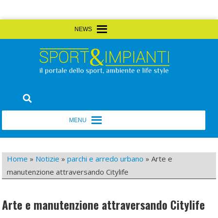
Skip
MENU
MENU
to
content
Sport&Impianti
notizie, prodotti, aziende dello sport facility
MENU
MENU
Home
»
Notizie
»
parchi e arredo urbano
»
Arte e
manutenzione attraversando Citylife
Arte e manutenzione attraversando Citylife