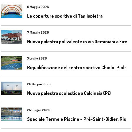
6 Maggio 2026
Le coperture sportive di Tagliapietra
7 Maggio 2026
N
uova palestra polivalente in via Geminiani a Firenze
3 Luglio 2026
R
iqualificazione del centro sportivo Chiolo-Pioltelli a Monza
26 Giugno 2026
Nuova palestra scolastica a Calcinaia (Pi)
25 Giugno 2026
S
peciale Terme e Piscine – Pré-Saint-Didier: Riqualificazione della piscina coperta