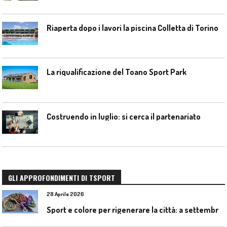
Riaperta dopo i lavori la piscina Colletta di Torino
La riqualificazione del Toano Sport Park
Costruendo in luglio: si cerca il partenariato
GLI APPROFONDIMENTI DI TSPORT
28 Aprile 2026
S
port e colore per rigenerare la città: a settembre il convegno COLORI URBANI al Mapei Stadium