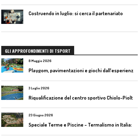
Costruendo in luglio: si cerca il partenariato
GLI APPROFONDIMENTI DI TSPORT
8 Maggio 2026
P
laygom, pavimentazioni e giochi dall’esperienza di Gatim nel reimpiego della gomma usata
3 Luglio 2026
R
iqualificazione del centro sportivo Chiolo-Pioltelli a Monza
23 Giugno 2026
S
peciale Terme e Piscine – Termalismo in Italia: verso una nuova consapevolezza tra l’antico e il moderno