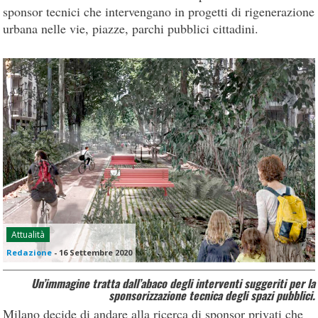
sponsor tecnici che intervengano in progetti di rigenerazione
urbana nelle vie, piazze, parchi pubblici cittadini.
Attualità
Redazione
-
16 Settembre 2020
Un’immagine tratta dall’abaco degli interventi suggeriti per la
sponsorizzazione tecnica degli spazi pubblici.
Milano decide di andare alla ricerca di sponsor privati che