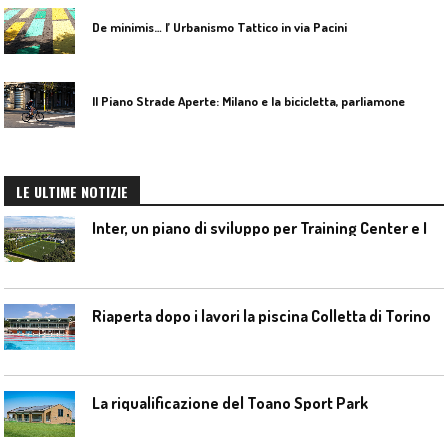
De minimis… l’ Urbanismo Tattico in via Pacini
Il Piano Strade Aperte: Milano e la bicicletta, parliamone
LE ULTIME NOTIZIE
I
nter, un piano di sviluppo per Training Center e Interello
Riaperta dopo i lavori la piscina Colletta di Torino
La riqualificazione del Toano Sport Park