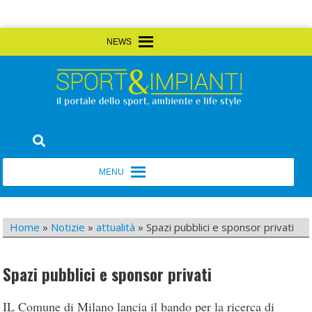
Skip
MENU
MENU
to
content
Sport&Impianti
notizie, prodotti, aziende dello sport facility
MENU
MENU
Home
»
Notizie
»
attualità
»
Spazi pubblici e sponsor privati
Spazi pubblici e sponsor privati
IL Comune di Milano lancia il bando per la ricerca di