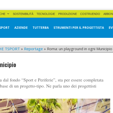
CHE
SOSTENIBILITÀ
TECNOLOGIE
PRODUZIONE
COSTRUENDO
ABBON
SPORT
AZIENDE
TUTTERBA
STRUMENTI PER IL PROGETTISTA
EV
HE TSPORT
»
Reportage
»
Roma: un playground in ogni Municipio
nicipio
ta dal fondo “Sport e Periferie”, sta per essere completata
 base di un progetto-tipo. Ne parla uno dei progettisti