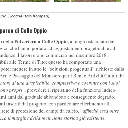
 Furio Cicogna (foto Kompan).
 parco di Colle Oppio
Polveriera a Colle Oppio
to della
, a lungo ostacolato dal
ogici, che hanno portato ad aggiustamenti progettuali e ad
tendenze. I lavori erano cominciati nel dicembre 2018,
ribili alle Terme di Tito: questo ha comportato una
 poter mettere in atto le “soluzioni progettuali” richieste dalla
rti e Paesaggio del Ministero per i Beni e Attività Culturali:
 more di una auspicabile, complessiva e coerente con i suoi
 sono propri
“, prevedere il ripristino della funzione ludico-
timi anni dal graduale abbandono e conseguente degrado.
ti inseriti dal progetto, con particolare riferimento alla
affinché essa oltre
a rete di protezione dei campi da calcio, “
ezza il margine della recinzione storica già esistente,