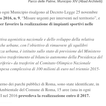
Parco delle Palme, Municipio XIV (Abad Architetti).
 in ogni Municipio risalgono al Decreto Legge 25 novembre
 2016, n. 9
, “Misure urgenti per interventi nel territorio”, e
r favorire la realizzazione di impianti sportivi nelle
rtiva agonistica nazionale e dello sviluppo della relativa
che urbane, con l’obiettivo di rimuovere gli squilibri
a urbana, è istituito sullo stato di previsione del Ministero
ssivo trasferimento al bilancio autonomo della Presidenza del
eriferie» da trasferire al Comitato Olimpico Nazionale
a spesa complessiva di 100 milioni di euro nel triennio 2015-
terno dei parchi pubblici di Roma, sono state identificate, in
 Ambientale del Comune di Roma, 15 aree (una in ogni
prevedeva la realizzazione entro il 2017.
NI nel 2016