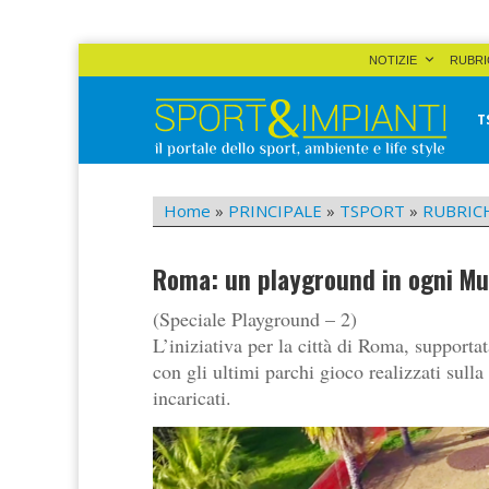
Skip
NOTIZIE
RUBRI
to
content
T
Sport&Impianti
notizie, prodotti, aziende dello sport facility
Home
»
PRINCIPALE
»
TSPORT
»
RUBRIC
Roma: un playground in ogni Mu
(Speciale Playground – 2)
L’iniziativa per la città di Roma, supporta
con gli ultimi parchi gioco realizzati sulla
incaricati.