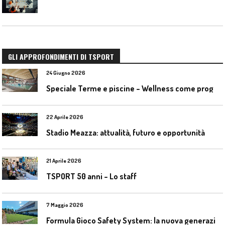
GLI APPROFONDIMENTI DI TSPORT
24 Giugno 2026
S
peciale Terme e piscine – Wellness come progetto contemporaneo
22 Aprile 2026
Stadio Meazza: attualità, futuro e opportunità
21 Aprile 2026
TSPORT 50 anni – Lo staff
7 Maggio 2026
F
ormula Gioco Safety System: la nuova generazione di pavimentazioni antitrauma