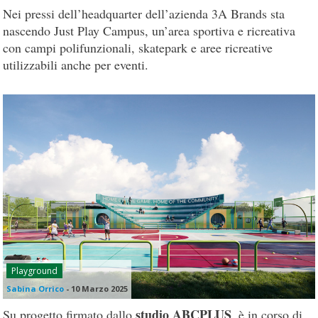
Nei pressi dell’headquarter dell’azienda 3A Brands sta
nascendo Just Play Campus, un’area sportiva e ricreativa
con campi polifunzionali, skatepark e aree ricreative
utilizzabili anche per eventi.
Playground
Sabina Orrico
-
10 Marzo 2025
studio ABCPLUS
Su progetto firmato dallo
, è in corso di