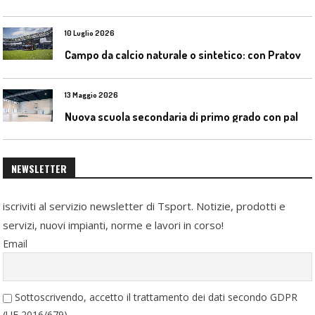
10 Luglio 2026
C
ampo da calcio naturale o sintetico: con Pratoverde la manutenzione fa la differenza
13 Maggio 2026
N
uova scuola secondaria di primo grado con palestra a Ozzano Emilia
NEWSLETTER
iscriviti al servizio newsletter di Tsport. Notizie, prodotti e
servizi, nuovi impianti, norme e lavori in corso!
Email
Sottoscrivendo, accetto il trattamento dei dati secondo GDPR
(UE 2016/679)