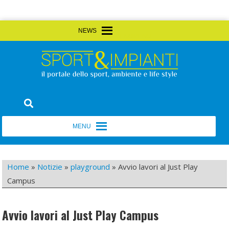
Skip
MENU
MENU
to
content
Sport&Impianti
notizie, prodotti, aziende dello sport facility
MENU
MENU
Home
»
Notizie
»
playground
»
Avvio lavori al Just Play
Campus
Avvio lavori al Just Play Campus