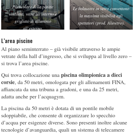
Particolare della parete
Le balaustre in vetro consentono
ventilata, vetro all’interno e
la massima visibilità agli
grigliato di alluminio
spettatori (prod. Aluvetro).
all’esterno.
L’area piscine
Al piano seminterrato – già visibile attraverso le ampie
vetrate della hall d’ingresso, che si sviluppa al livello zero –
si trova l’area piscine.
piscina olimpionica a dieci
Qui trova collocazione una
corsie
, da 50 metri, omologata per gli allenamenti FINA,
affiancata da una tribuna a gradoni, e una da 25 metri,
adatta anche per l’acquagym.
La piscina da 50 metri è dotata di un pontile mobile
sdoppiabile, che consente di organizzare lo specchio
d’acqua per esigenze diverse. Sono presenti inoltre alcune
tecnologie d’avanguardia, quali un sistema di telecamere