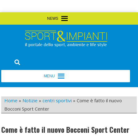
Skip
MENU
MENU
to
content
Sport&Impianti
notizie, prodotti, aziende dello sport facility
MENU
MENU
Home
»
Notizie
»
centri sportivi
»
Come è fatto il nuovo
Bocconi Sport Center
Come è fatto il nuovo Bocconi Sport Center