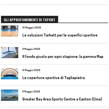
GLI APPROFONDIMENTI DI TSPORT
12 Maggio 2026
Le soluzioni Tarkett per le superfici sportive
11 Maggio 2026
I
l fondo giusto per ogni stagione: la gamma Mapecoat TNS Base Coat di Mapei
6 Maggio 2026
Le coperture sportive di Tagliapietra
11 Maggio 2026
Greater Bay Area Sports Centre a Canton (Cina)