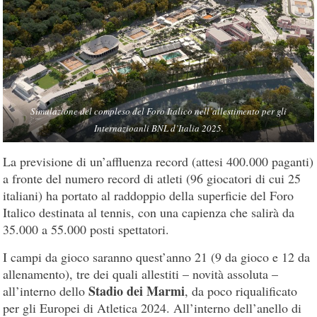
Simulazione del compleso del Foro Italico nell’allestimento per gli
Internazioanli BNL d’Italia 2025.
La previsione di un’affluenza record (attesi 400.000 paganti)
a fronte del numero record di atleti (96 giocatori di cui 25
italiani) ha portato al raddoppio della superficie del Foro
Italico destinata al tennis, con una capienza che salirà da
35.000 a 55.000 posti spettatori.
I campi da gioco saranno quest’anno 21 (9 da gioco e 12 da
allenamento), tre dei quali allestiti – novità assoluta –
Stadio dei Marmi
all’interno dello
, da poco riqualificato
per gli Europei di Atletica 2024. All’interno dell’anello di