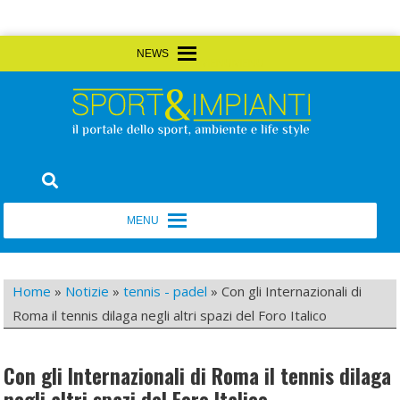
Skip
MENU
MENU
to
content
Sport&Impianti
notizie, prodotti, aziende dello sport facility
MENU
MENU
Home
»
Notizie
»
tennis - padel
»
Con gli Internazionali di
Roma il tennis dilaga negli altri spazi del Foro Italico
Con gli Internazionali di Roma il tennis dilaga