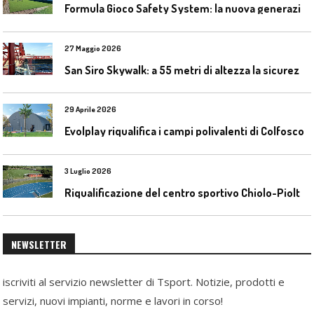
F
ormula Gioco Safety System: la nuova generazione di pavimentazioni antitrauma
27 Maggio 2026
S
an Siro Skywalk: a 55 metri di altezza la sicurezza diventa parte dell’esperienza
29 Aprile 2026
Evolplay riqualifica i campi polivalenti di Colfosco
3 Luglio 2026
R
iqualificazione del centro sportivo Chiolo-Pioltelli a Monza
NEWSLETTER
iscriviti al servizio newsletter di Tsport. Notizie, prodotti e
servizi, nuovi impianti, norme e lavori in corso!