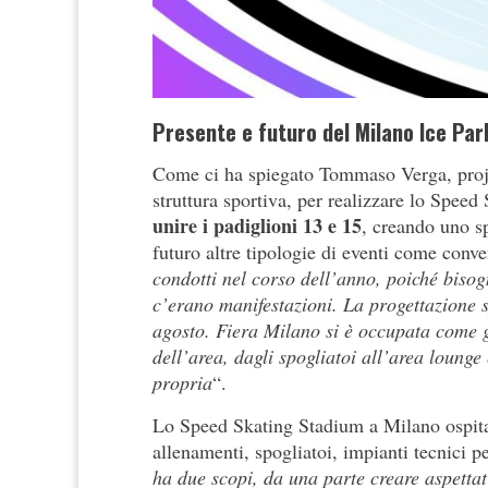
Presente e futuro del Milano Ice Par
Come ci ha spiegato Tommaso Verga, projec
struttura sportiva, per realizzare lo Speed 
unire i padiglioni 13 e 15
, creando uno sp
futuro altre tipologie di eventi come conven
condotti nel corso dell’anno, poiché bisog
c’erano manifestazioni. La progettazione s
agosto. Fiera Milano si è occupata come ge
dell’area, dagli spogliatoi all’area lounge 
propria
“.
Lo Speed Skating Stadium a Milano ospita u
allenamenti, spogliatoi, impianti tecnici pe
ha due scopi, da una parte creare aspettati