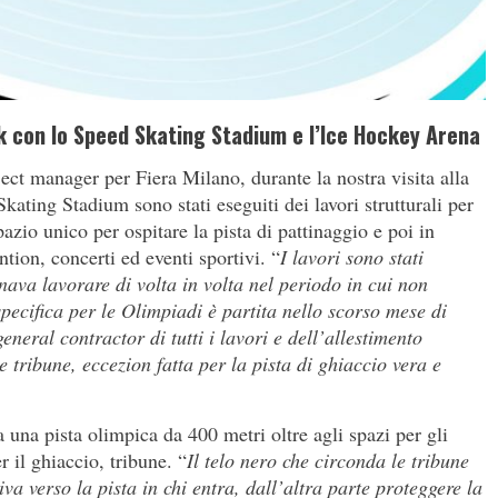
k con lo Speed Skating Stadium e l’Ice Hockey Arena
t manager per Fiera Milano, durante la nostra visita alla
Skating Stadium sono stati eseguiti dei lavori strutturali per
azio unico per ospitare la pista di pattinaggio e poi in
tion, concerti ed eventi sportivi. “
I lavori sono stati
nava lavorare di volta in volta nel periodo in cui non
pecifica per le Olimpiadi è partita nello scorso mese di
neral contractor di tutti i lavori e dell’allestimento
e tribune, eccezion fatta per la pista di ghiaccio vera e
na pista olimpica da 400 metri oltre agli spazi per gli
r il ghiaccio, tribune. “
Il telo nero che circonda le tribune
va verso la pista in chi entra, dall’altra parte proteggere la