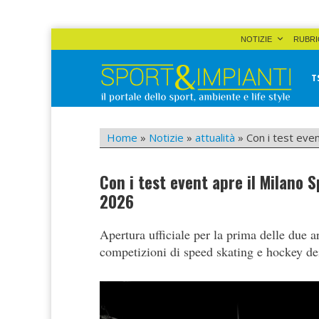
Skip
NOTIZIE
RUBRI
to
content
T
Sport&Impianti
notizie, prodotti, aziende dello sport facility
Home
»
Notizie
»
attualità
»
Con i test eve
Con i test event apre il Milano
2026
Apertura ufficiale per la prima delle due 
competizioni di speed skating e hockey de