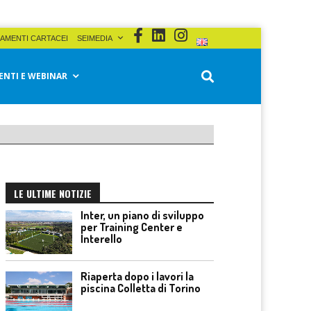
AMENTI CARTACEI
SEIMEDIA
ENTI E WEBINAR
LE ULTIME NOTIZIE
Inter, un piano di sviluppo
per Training Center e
Interello
Riaperta dopo i lavori la
piscina Colletta di Torino