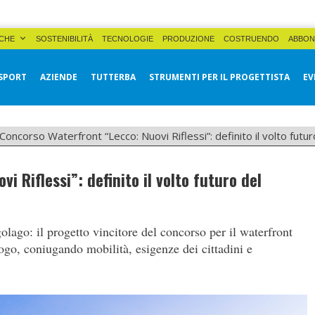
CHE
SOSTENIBILITÀ
TECNOLOGIE
PRODUZIONE
COSTRUENDO
ABBON
SPORT
AZIENDE
TUTTERBA
STRUMENTI PER IL PROGETTISTA
EV
Concorso Waterfront “Lecco: Nuovi Riflessi”: definito il volto futu
 Riflessi”: definito il volto futuro del
golago: il progetto vincitore del concorso per il waterfront
luogo, coniugando mobilità, esigenze dei cittadini e