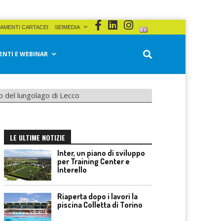
AMENTI CARTACEI
SEIMEDIA
ENTI E WEBINAR
ro del lungolago di Lecco
LE ULTIME NOTIZIE
Inter, un piano di sviluppo
per Training Center e
Interello
Riaperta dopo i lavori la
piscina Colletta di Torino