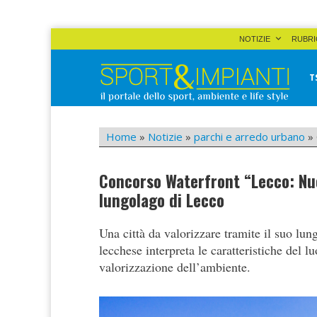
Skip
NOTIZIE
RUBRI
to
content
T
Sport&Impianti
notizie, prodotti, aziende dello sport facility
Home
»
Notizie
»
parchi e arredo urbano
»
Concorso Waterfront “Lecco: Nuovi
lungolago di Lecco
Una città da valorizzare tramite il suo lun
lecchese interpreta le caratteristiche del 
valorizzazione dell’ambiente.