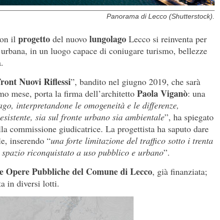
Panorama di Lecco (Shutterstock).
progetto
lungolago
con il
del nuovo
Lecco si reinventa per
a urbana, in un luogo capace di coniugare turismo, bellezze
.
ront Nuovi Riflessi
”, bandito nel giugno 2019, che sarà
Paola Viganò
mo mese, porta la firma dell’architetto
: una
lago, interpretandone le omogeneità e le differenze,
istente, sia sul fronte urbano sia ambientale
”, ha spiegato
la commissione giudicatrice. La progettista ha saputo dare
le, inserendo “
una forte limitazione del traffico sotto i trenta
rà spazio riconquistato a uso pubblico e urbano
”.
lle Opere Pubbliche del Comune di Lecco
, già finanziata;
a in diversi lotti.