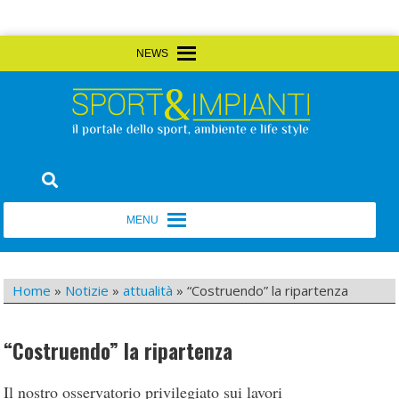
Skip
MENU
MENU
to
content
Sport&Impianti
notizie, prodotti, aziende dello sport facility
MENU
MENU
Home
»
Notizie
»
attualità
»
“Costruendo” la ripartenza
“Costruendo” la ripartenza
Il nostro osservatorio privilegiato sui lavori