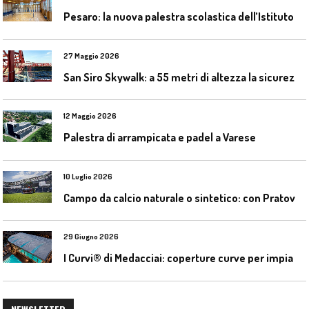
P
esaro: la nuova palestra scolastica dell’Istituto Comprensivo Olivieri
27 Maggio 2026
S
an Siro Skywalk: a 55 metri di altezza la sicurezza diventa parte dell’esperienza
12 Maggio 2026
Palestra di arrampicata e padel a Varese
10 Luglio 2026
C
ampo da calcio naturale o sintetico: con Pratoverde la manutenzione fa la differenza
29 Giugno 2026
I
Curvi® di Medacciai: coperture curve per impianti acquatici