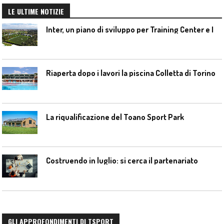
LE ULTIME NOTIZIE
I
nter, un piano di sviluppo per Training Center e Interello
Riaperta dopo i lavori la piscina Colletta di Torino
La riqualificazione del Toano Sport Park
Costruendo in luglio: si cerca il partenariato
GLI APPROFONDIMENTI DI TSPORT