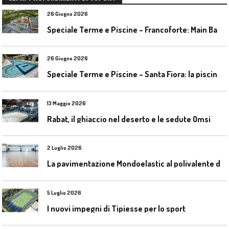
26 Giugno 2026
S
peciale Terme e Piscine – Francoforte: Main Bad Bornheim
26 Giugno 2026
S
peciale Terme e Piscine – Santa Fiora: la piscina geotermica dell’Amiata
13 Maggio 2026
Rabat, il ghiaccio nel deserto e le sedute Omsi
2 Luglio 2026
L
a pavimentazione Mondoelastic al polivalente di San Rocco Castagnaretta
5 Luglio 2026
I nuovi impegni di Tipiesse per lo sport