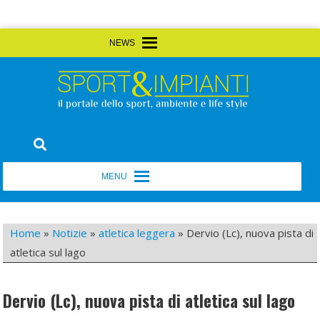
Skip
MENU
MENU
to
content
Sport&Impianti
notizie, prodotti, aziende dello sport facility
MENU
MENU
Home
»
Notizie
»
atletica leggera
»
Dervio (Lc), nuova pista di
atletica sul lago
Dervio (Lc), nuova pista di atletica sul lago