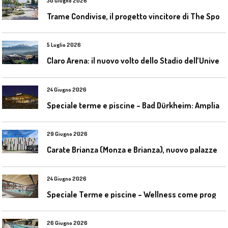
30 Giugno 2026
T
rame Condivise, il progetto vincitore di The Sport District per Codroipo
5 Luglio 2026
C
laro Arena: il nuovo volto dello Stadio dell’Universidad Católica
24 Giugno 2026
S
peciale terme e piscine – Bad Dürkheim: Ampliamento del parco acquatico Salinarium con un’area termale
29 Giugno 2026
C
arate Brianza (Monza e Brianza), nuovo palazzetto dello sport
24 Giugno 2026
S
peciale Terme e piscine – Wellness come progetto contemporaneo
26 Giugno 2026