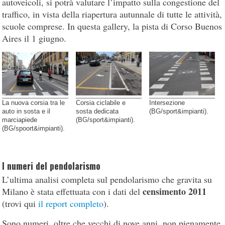
autoveicoli, si potrà valutare l’impatto sulla congestione del
traffico, in vista della riapertura autunnale di tutte le attività,
scuole comprese. In questa gallery, la pista di Corso Buenos
Aires il 1 giugno.
La nuova corsia tra le
Corsia ciclabile e
Intersezione
auto in sosta e il
sosta dedicata
(BG/sport&impianti).
marciapiede
(BG/sport&impianti).
(BG/spoort&impianti).
I numeri del pendolarismo
L’ultima analisi completa sul pendolarismo che gravita su
censimento 2011
Milano è stata effettuata con i dati del
(trovi qui
il report completo
).
Sono numeri, oltre che vecchi di nove anni, non pienamente