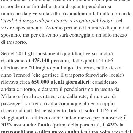
rispondenti ai fini della stima di quanti pendolari si
muovono da e verso la città: rispondono infatti alla domanda
“
qual è il mezzo adoperato per il tragitto più lungo
” del
vostro spostamento. Avremo pertanto il numero di quanti si
spostano, ma per ciascuno sarà conteggiato un solo mezzo
di trasporto.
Se nel 2011 gli spostamenti quotidiani verso la città
475.140 persone
risultavano di
, delle quali 141.686
effettuavano “il tragitto più lungo” in treno, nello stesso
anno Trenord (che gestisce il trasporto ferroviario locale)
650.000 utenti giornalieri
rilevava circa
: considerato
andata e ritorno, e detratto il pendolarismo in uscita da
Milano e fra altre città servite dalla rete, il numero di
passeggeri su treno risulta comunque almeno doppio
rispetto ai dati del censimento. Infatti, solo il 41% dei
il
viaggiatori usa il treno come unico mezzo per muoversi:
31% usa anche l’auto
l 42% la
(prima della partenza), i
metropolitana o altro mezzo pubblico
(una volta sceso dal