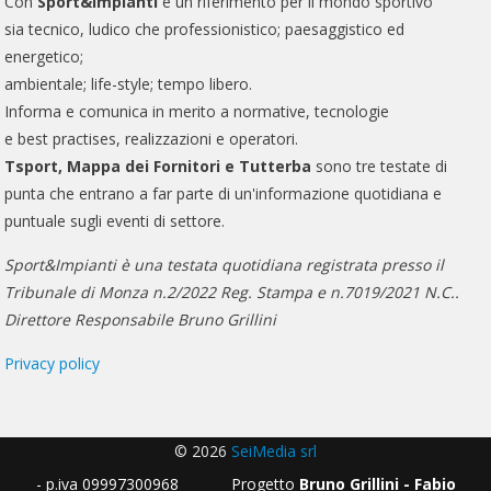
Con
Sport&Impianti
è un riferimento per il mondo sportivo
sia tecnico, ludico che professionistico; paesaggistico ed
energetico;
ambientale; life-style; tempo libero.
Informa e comunica in merito a normative, tecnologie
e best practises, realizzazioni e operatori.
Tsport, Mappa dei Fornitori e Tutterba
sono tre testate di
punta che entrano a far parte di un'informazione quotidiana e
puntuale sugli eventi di settore.
Sport&Impianti è una testata quotidiana registrata presso il
Tribunale di Monza n.2/2022 Reg. Stampa e n.7019/2021 N.C..
Direttore Responsabile Bruno Grillini
Privacy policy
© 2026
SeiMedia srl
- p.iva 09997300968 Progetto
Bruno Grillini - Fabio