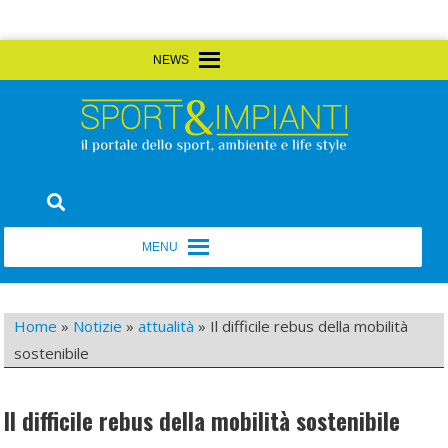
Skip
MENU
MENU
to
content
Sport&Impianti
notizie, prodotti, aziende dello sport facility
MENU
MENU
Home
»
Notizie
»
attualità
»
Il difficile rebus della mobilità
sostenibile
Il difficile rebus della mobilità sostenibile