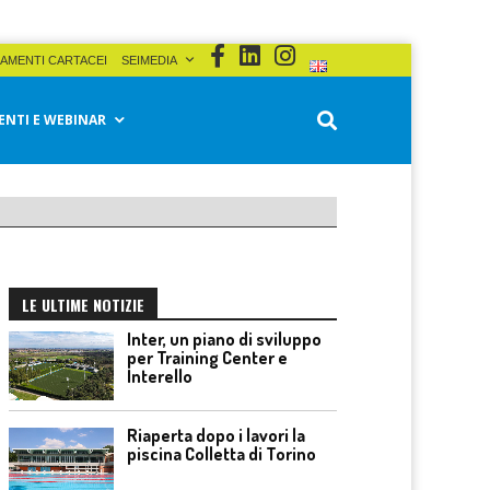
AMENTI CARTACEI
SEIMEDIA
ENTI E WEBINAR
LE ULTIME NOTIZIE
Inter, un piano di sviluppo
per Training Center e
Interello
Riaperta dopo i lavori la
piscina Colletta di Torino