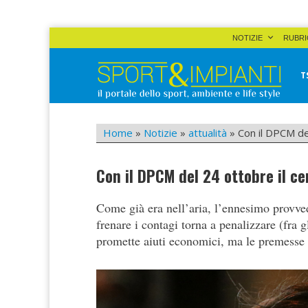
Skip
NOTIZIE
RUBRI
to
content
T
Sport&Impianti
notizie, prodotti, aziende dello sport facility
Home
»
Notizie
»
attualità
»
Con il DPCM del
Con il DPCM del 24 ottobre il cer
Come già era nell’aria, l’ennesimo provved
frenare i contagi torna a penalizzare (fra gl
promette aiuti economici, ma le premesse 