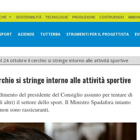
CHE
SOSTENIBILITÀ
TECNOLOGIE
PRODUZIONE
COSTRUENDO
ABBON
SPORT
AZIENDE
TUTTERBA
STRUMENTI PER IL PROGETTISTA
EV
 24 ottobre il cerchio si stringe intorno alle attività sportive
chio si stringe intorno alle attività sportive
imento del presidente del Consiglio assunto per tentare di
i altri) il settore dello sport. Il Ministro Spadafora intanto
non sono rassicuranti.