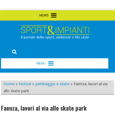
Skip
MENU
MENU
to
content
Sport&Impianti
notizie, prodotti, aziende dello sport facility
MENU
MENU
Home
»
Notizie
»
pattinaggio e skate
»
Faenza, lavori al via
allo skate park
Faenza, lavori al via allo skate park