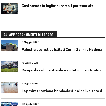
Costruendo in luglio: si cerca il partenariato
GLI APPROFONDIMENTI DI TSPORT
8 Maggio 2026
Palestra scolastica Istituti Corni-Selmi a Modena
10 Luglio 2026
C
ampo da calcio naturale o sintetico: con Pratoverde la manutenzione fa la differenza
2 Luglio 2026
L
a pavimentazione Mondoelastic al polivalente di San Rocco Castagnaretta
28 Aprile 2026