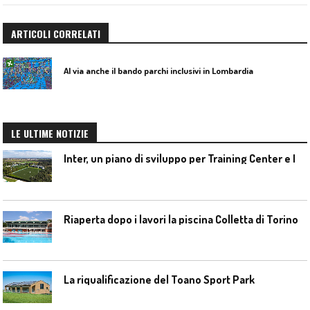
ARTICOLI CORRELATI
Al via anche il bando parchi inclusivi in Lombardia
LE ULTIME NOTIZIE
I
nter, un piano di sviluppo per Training Center e Interello
Riaperta dopo i lavori la piscina Colletta di Torino
La riqualificazione del Toano Sport Park