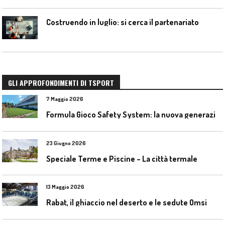
Costruendo in luglio: si cerca il partenariato
GLI APPROFONDIMENTI DI TSPORT
7 Maggio 2026
F
ormula Gioco Safety System: la nuova generazione di pavimentazioni antitrauma
23 Giugno 2026
Speciale Terme e Piscine – La città termale
13 Maggio 2026
Rabat, il ghiaccio nel deserto e le sedute Omsi