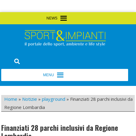
Skip
MENU
MENU
to
content
Sport&Impianti
notizie, prodotti, aziende dello sport facility
MENU
MENU
Home
»
Notizie
»
playground
»
Finanziati 28 parchi inclusivi da
Regione Lombardia
Finanziati 28 parchi inclusivi da Regione