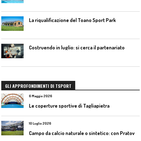
La riqualificazione del Toano Sport Park
Costruendo in luglio: si cerca il partenariato
GLI APPROFONDIMENTI DI TSPORT
6 Maggio 2026
Le coperture sportive di Tagliapietra
10 Luglio 2026
C
ampo da calcio naturale o sintetico: con Pratoverde la manutenzione fa la differenza