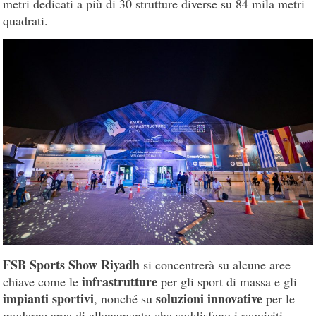
metri dedicati a più di 30 strutture diverse su 84 mila metri
quadrati.
FSB Sports Show Riyadh
si concentrerà su alcune aree
infrastrutture
chiave come le
per gli sport di massa e gli
impianti
sportivi
soluzioni
innovative
, nonché su
per le
moderne aree di allenamento che soddisfano i requisiti