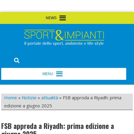
Skip
MENU
MENU
to
content
Sport&Impianti
notizie, prodotti, aziende dello sport facility
MENU
MENU
Home
»
Notizie
»
attualità
»
FSB approda a Riyadh: prima
edizione a giugno 2025
FSB approda a Riyadh: prima edizione a