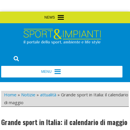
Skip
MENU
MENU
to
content
Sport&Impianti
notizie, prodotti, aziende dello sport facility
MENU
MENU
Home
»
Notizie
»
attualità
»
Grande sport in Italia: il calendario
di maggio
Grande sport in Italia: il calendario di maggio