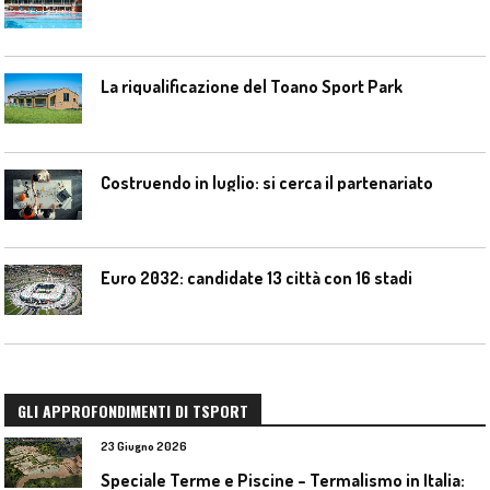
La riqualificazione del Toano Sport Park
Costruendo in luglio: si cerca il partenariato
Euro 2032: candidate 13 città con 16 stadi
GLI APPROFONDIMENTI DI TSPORT
23 Giugno 2026
S
peciale Terme e Piscine – Termalismo in Italia: verso una nuova consapevolezza tra l’antico e il moderno