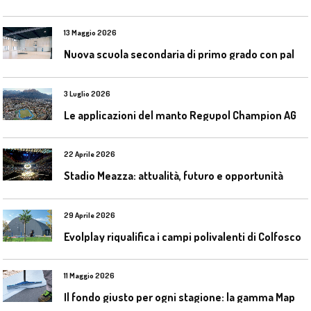
13 Maggio 2026
N
uova scuola secondaria di primo grado con palestra a Ozzano Emilia
3 Luglio 2026
L
e applicazioni del manto Regupol Champion AG 4.0 negli impianti di atletica leggera
22 Aprile 2026
Stadio Meazza: attualità, futuro e opportunità
29 Aprile 2026
Evolplay riqualifica i campi polivalenti di Colfosco
11 Maggio 2026
I
l fondo giusto per ogni stagione: la gamma Mapecoat TNS Base Coat di Mapei