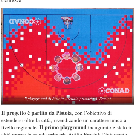
Il playground di Pistoia – scuola primaria A. Frosini
Il progetto è partito da Pistoia
, con l’obiettivo di
estendersi oltre la città, rivendicando un carattere unico a
Il primo playground
livello regionale.
inaugurato è stato in
città presso la scuola primaria Attilio Frosini: l’intervento