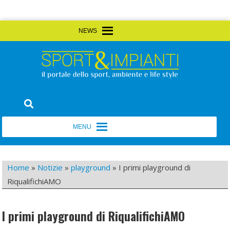
Skip
MENU
MENU
to
content
Sport&Impianti
notizie, prodotti, aziende dello sport facility
MENU
MENU
Home
»
Notizie
»
playground
»
I primi playground di
RiqualifichiAMO
I primi playground di RiqualifichiAMO