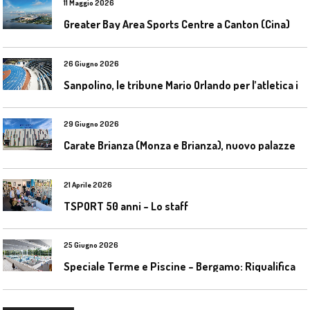
11 Maggio 2026
Greater Bay Area Sports Centre a Canton (Cina)
26 Giugno 2026
S
anpolino, le tribune Mario Orlando per l’atletica indoor
29 Giugno 2026
C
arate Brianza (Monza e Brianza), nuovo palazzetto dello sport
21 Aprile 2026
TSPORT 50 anni – Lo staff
25 Giugno 2026
S
peciale Terme e Piscine – Bergamo: Riqualificazione delle piscine Italcementi