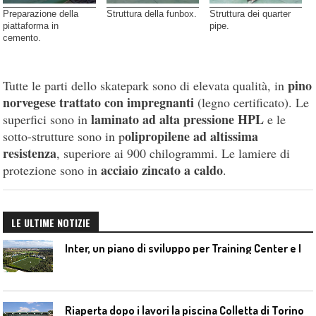
Preparazione della
Struttura della funbox.
Struttura dei quarter
piattaforma in
pipe.
cemento.
pino
Tutte le parti dello skatepark sono di elevata qualità, in
norvegese trattato con impregnanti
(legno certificato). Le
laminato ad alta pressione HPL
superfici sono in
e le
olipropilene ad altissima
sotto-strutture sono in p
resistenza
, superiore ai 900 chilogrammi. Le lamiere di
acciaio zincato a caldo
protezione sono in
.
LE ULTIME NOTIZIE
I
nter, un piano di sviluppo per Training Center e Interello
Riaperta dopo i lavori la piscina Colletta di Torino