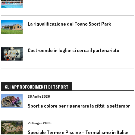
La riqualificazione del Toano Sport Park
Costruendo in luglio: si cerca il partenariato
GLI APPROFONDIMENTI DI TSPORT
28 Aprile 2026
S
port e colore per rigenerare la città: a settembre il convegno COLORI URBANI al Mapei Stadium
23 Giugno 2026
S
peciale Terme e Piscine – Termalismo in Italia: verso una nuova consapevolezza tra l’antico e il moderno