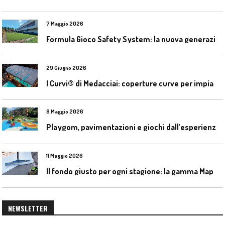
7 Maggio 2026
F
ormula Gioco Safety System: la nuova generazione di pavimentazioni antitrauma
29 Giugno 2026
I
Curvi® di Medacciai: coperture curve per impianti acquatici
8 Maggio 2026
P
laygom, pavimentazioni e giochi dall’esperienza di Gatim nel reimpiego della gomma usata
11 Maggio 2026
I
l fondo giusto per ogni stagione: la gamma Mapecoat TNS Base Coat di Mapei
NEWSLETTER