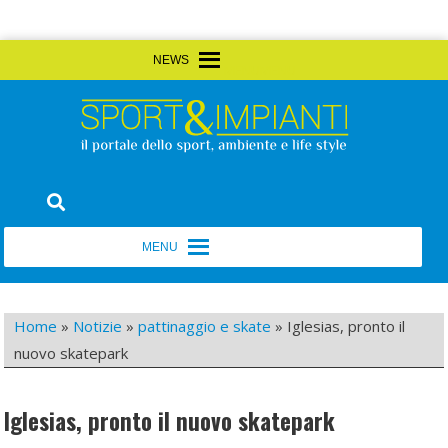
Skip
MENU
MENU
to
content
Sport&Impianti
notizie, prodotti, aziende dello sport facility
MENU
MENU
Home
»
Notizie
»
pattinaggio e skate
»
Iglesias, pronto il
nuovo skatepark
Iglesias, pronto il nuovo skatepark