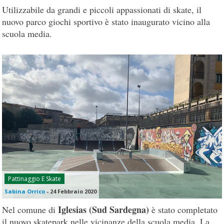
Utilizzabile da grandi e piccoli appassionati di skate, il
nuovo parco giochi sportivo è stato inaugurato vicino alla
scuola media.
Pattinaggio E Skate
Sabina Orrico
-
24 Febbraio 2020
Iglesias (Sud Sardegna)
Nel comune di
è stato completato
il nuovo skatepark nelle vicinanze della scuola media. La