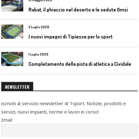
Rabat, il ghiaccio nel deserto e le sedute Omsi
5 Luglio 2026
I nuovi impegni di Tipiesse per lo sport
1 Luglio 2026
C
ompletamento della pista di atletica a Cividale del Friuli (Ud)
NEWSLETTER
iscriviti al servizio newsletter di Tsport. Notizie, prodotti e
servizi, nuovi impianti, norme e lavori in corso!
Email