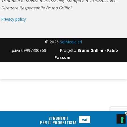
Tribunale di Monza n.2/2022 Reg. Stampa e n.7019/2021 N.C..
Direttore Responsabile Bruno Grillini
Privacy policy
© 2026
SeiMedia srl
- p.iva 09997300968 Progetto
Bruno Grillini - Fabio
Passoni
STRUMENTI
vai
PER IL PROGETTISTA