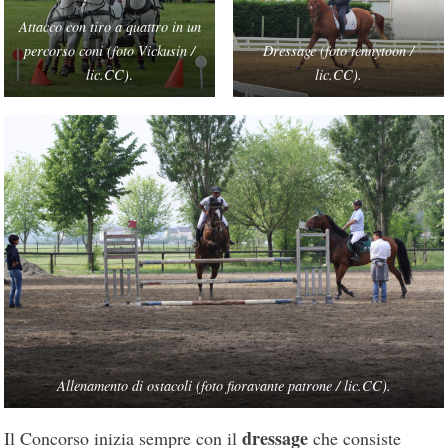
Attacco con tiro a quattro in un
percorso coni (foto Vickusin /
Dressage (foto tennytoon /
lic.CC)
.
lic.CC).
Allenamento di ostacoli (foto fioravante patrone / lic.CC).
dressage
Il Concorso inizia sempre con il
che consiste