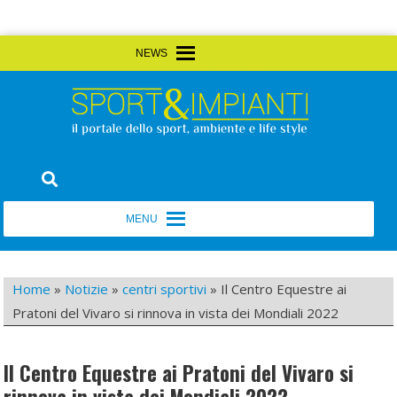
Skip
MENU
MENU
to
content
Sport&Impianti
notizie, prodotti, aziende dello sport facility
MENU
MENU
Home
»
Notizie
»
centri sportivi
»
Il Centro Equestre ai
Pratoni del Vivaro si rinnova in vista dei Mondiali 2022
Il Centro Equestre ai Pratoni del Vivaro si