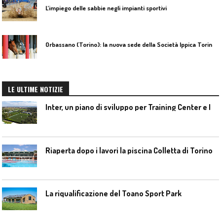
L’impiego delle sabbie negli impianti sportivi
O
rbassano (Torino): la nuova sede della Società Ippica Torinese dal progetto alla realizzazione: un caso concreto
LE ULTIME NOTIZIE
I
nter, un piano di sviluppo per Training Center e Interello
Riaperta dopo i lavori la piscina Colletta di Torino
La riqualificazione del Toano Sport Park