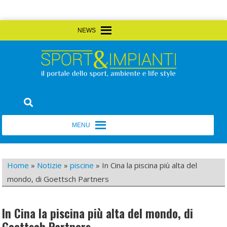
Skip
MENU
MENU
to
content
Sport&Impianti
notizie, prodotti, aziende dello sport facility
MENU
MENU
Home
»
Notizie
»
piscine
»
In Cina la piscina più alta del
mondo, di Goettsch Partners
In Cina la piscina più alta del mondo, di