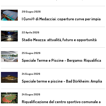
29 Giugno 2026
I
Curvi® di Medacciai: coperture curve per impianti acquatici
22 Aprile 2026
Stadio Meazza: attualità, futuro e opportunità
25 Giugno 2026
S
peciale Terme e Piscine – Bergamo: Riqualificazione delle piscine Italcementi
24 Giugno 2026
S
peciale terme e piscine – Bad Dürkheim: Ampliamento del parco acquatico Salinarium con un’area termale
24 Giugno 2026
R
iqualificazione del centro sportivo comunale a Bresso (Mi)