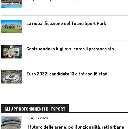
La riqualificazione del Toano Sport Park
Costruendo in luglio: si cerca il partenariato
Euro 2032: candidate 13 città con 16 stadi
GLI APPROFONDIMENTI DI TSPORT
22 Aprile 2026
I
l futuro delle arene: polifunzionalità, reti urbane e competizione globale