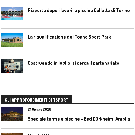
Riaperta dopo i lavori la piscina Colletta di Torino
La riqualificazione del Toano Sport Park
Costruendo in luglio: si cerca il partenariato
GLI APPROFONDIMENTI DI TSPORT
24 Giugno 2026
S
peciale terme e piscine – Bad Dürkheim: Ampliamento del parco acquatico Salinarium con un’area termale