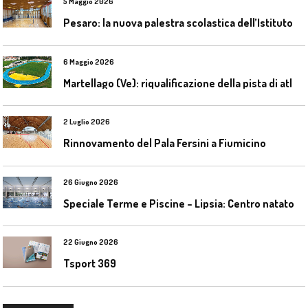
5 Maggio 2026
P
esaro: la nuova palestra scolastica dell’Istituto Comprensivo Olivieri
6 Maggio 2026
M
artellago (Ve): riqualificazione della pista di atletica
2 Luglio 2026
Rinnovamento del Pala Fersini a Fiumicino
26 Giugno 2026
S
peciale Terme e Piscine – Lipsia: Centro natatorio Sportbad am Rabet
22 Giugno 2026
Tsport 369