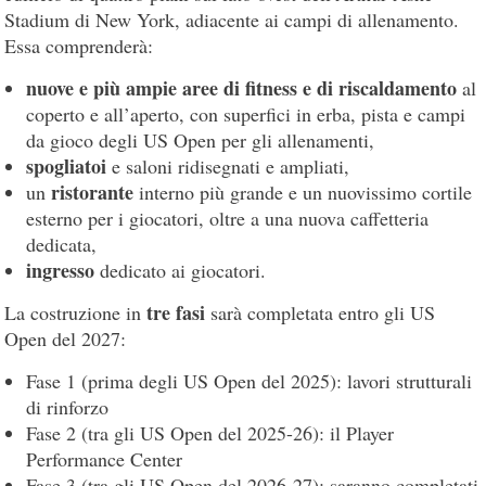
Stadium di New York, adiacente ai campi di allenamento.
Essa comprenderà:
nuove e più ampie aree di fitness e di riscaldamento
al
coperto e all’aperto, con superfici in erba, pista e campi
da gioco degli US Open per gli allenamenti,
spogliatoi
e saloni ridisegnati e ampliati,
ristorante
un
interno più grande e un nuovissimo cortile
esterno per i giocatori, oltre a una nuova caffetteria
dedicata,
ingresso
dedicato ai giocatori.
tre
fasi
La costruzione in
sarà completata entro gli US
Open del 2027:
Fase 1 (prima degli US Open del 2025): lavori strutturali
di rinforzo
Fase 2 (tra gli US Open del 2025-26): il Player
Performance Center
Fase 3 (tra gli US Open del 2026-27): saranno completati