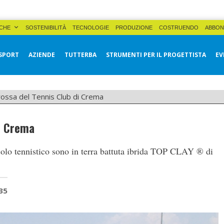
CHE
SOSTENIBILITÀ
TECNOLOGIE
PRODUZIONE
COSTRUENDO
ABBON
SPORT
AZIENDE
TUTTERBA
STRUMENTI PER IL PROGETTISTA
EV
rossa del Tennis Club di Crema
di Crema
rcolo tennistico sono in terra battuta ibrida TOP CLAY ® di
35