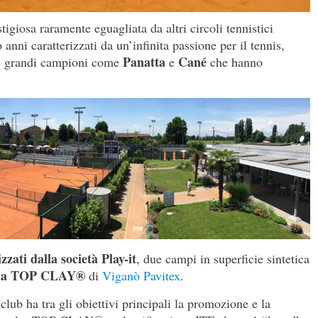
igiosa raramente eguagliata da altri circoli tennistici
 anni caratterizzati da un’infinita passione per il tennis,
Panatta
Cané
i e grandi campioni come
e
che hanno
izzati dalla società Play-it
, due campi in superficie sintetica
brida TOP CLAY®
di
Viganò Pavitex
.
club ha tra gli obiettivi principali la promozione e la