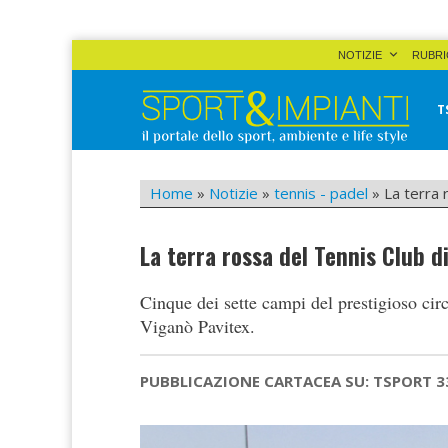
Skip
NOTIZIE
RUBRI
to
content
T
Sport&Impianti
notizie, prodotti, aziende dello sport facility
Home
»
Notizie
»
tennis - padel
»
La terra 
La terra rossa del Tennis Club 
Cinque dei sette campi del prestigioso ci
Viganò Pavitex.
PUBBLICAZIONE CARTACEA SU: TSPORT 3