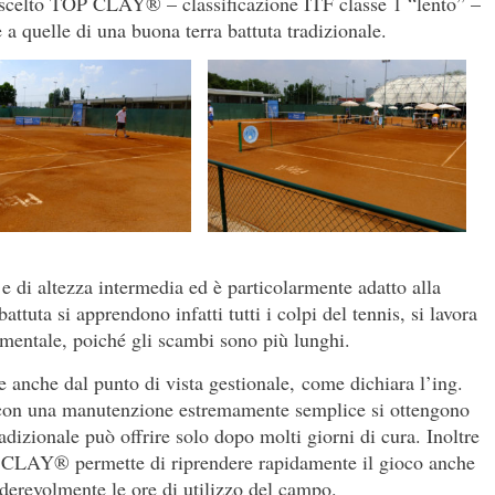
ha scelto TOP CLAY® – classificazione ITF classe 1 “lento” –
 a quelle di una buona terra battuta tradizionale.
di altezza intermedia ed è particolarmente adatto alla
attuta si apprendono infatti tutti i colpi del tennis, si lavora
e mentale, poiché gli scambi sono più lunghi.
te anche dal punto di vista gestionale, come dichiara l’ing.
con una manutenzione estremamente semplice si ottengono
dizionale può offrire solo dopo molti giorni di cura. Inoltre
 CLAY® permette di riprendere rapidamente il gioco anche
erevolmente le ore di utilizzo del campo.